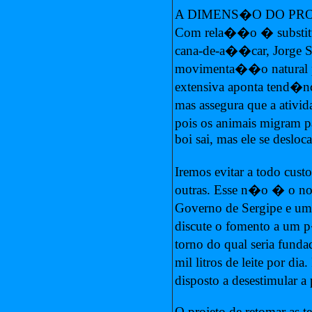
A DIMENS�O DO PR
Com rela��o � substitu
cana-de-a��car, Jorge S
movimenta��o natural p
extensiva aponta tend�nc
mas assegura que a ativid
pois os animais migram pa
boi sai, mas ele se desloca
Iremos evitar a todo cust
outras. Esse n�o � o noss
Governo de Sergipe e um
discute o fomento a um p
torno do qual seria fund
mil litros de leite por d
disposto a desestimular a
O projeto de retomar as ter