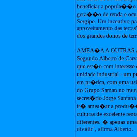
beneficiar a popula��o s
gera��o de renda e oc
Sergipe. Um incentivo pa
aproveitamento das terra
dos grandes donos de ter
AMEA�A A OUTRAS 
Segundo Alberto de Carv
que est�o com interesse 
unidade industrial - um p
em pr�tica, com uma us
do Grupo Saman no munic
secret�rio Jorge Santana
ir� amea�ar a produ��o
culturas de excelente rent
diferentes. � apenas um
dividir", afirma Alberto.