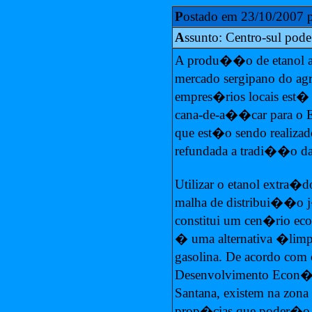
P
ostado em 23/10/2007 
A
ssunto: Centro-sul pode
A produ��o de etanol an
mercado sergipano do a
empres�rios locais est�
cana-de-a��car para o Es
que est�o sendo realizado
refundada a tradi��o da 
Utilizar o etanol extra�
malha de distribui��o 
constitui um cen�rio ec
� uma alternativa �limp
gasolina. De acordo com 
Desenvolvimento Econ�m
Santana, existem na zona 
prop�cias que poder�o 