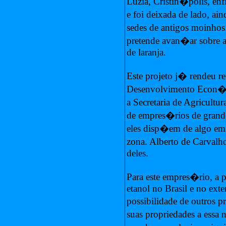
Luzia, Cristin�polis, en
e foi deixada de lado, ai
sedes de antigos moinho
pretende avan�ar sobre 
de laranja.
Este projeto j� rendeu r
Desenvolvimento Econ�m
a Secretaria de Agricultu
de empres�rios de grande
eles disp�em de algo em t
zona. Alberto de Carval
deles.
Para este empres�rio, a 
etanol no Brasil e no exte
possibilidade de outros 
suas propriedades a essa