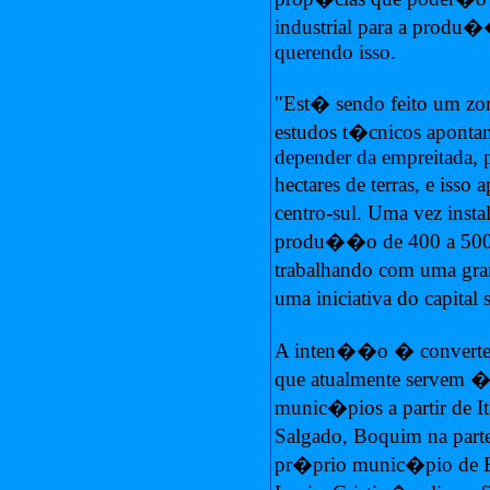
industrial para a produ
querendo isso.
"Est� sendo feito um zo
estudos t�cnicos aponta
depender da empreitada, p
hectares de terras, e iss
centro-sul. Uma vez inst
produ��o de 400 a 500 m
trabalhando com uma gra
uma iniciativa do capital 
A inten��o � converter
que atualmente servem �
munic�pios a partir de I
Salgado, Boquim na parte
pr�prio munic�pio de 