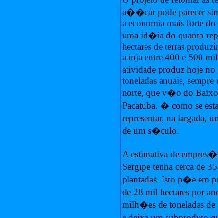
a��car pode parecer si
a economia mais forte do 
uma id�ia do quanto rep
hectares de terras produz
atinja entre 400 e 500 mil
atividade produz hoje no
toneladas anuais, sempre c
norte, que v�o do Baixo
Pacatuba. � como se esta
representar, na largada,
de um s�culo.
A estimativa de empres�r
Sergipe tenha cerca de 3
plantadas. Isto p�e em
de 28 mil hectares por an
milh�es de toneladas de 
e deixa um subproduto q