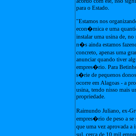
acordo com ele, isso sign
para o Estado.
"Estamos nos organizando
econ�mica e uma quantida
instalar uma usina de, n
n�s ainda estamos fazen
concreto, apenas uma gr
anunciar quando tiver al
empres�rio. Para Betinho
s�rie de pequenos donos 
ocorre em Alagoas - a pr
usina, tendo nisso mais u
propriedade.
Raimundo Juliano, ex-Gr
empres�rio de peso a se 
que uma vez aprovada a 
sul, cerca de 10 mil empr