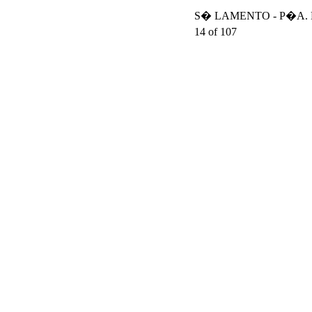
S� LAMENTO - P�A. DA
14 of 107