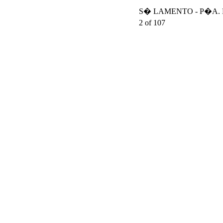
S� LAMENTO - P�A. DA
2 of 107