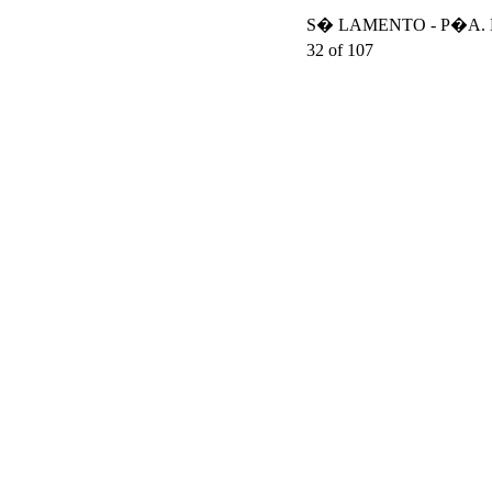
S� LAMENTO - P�A. DA
32 of 107