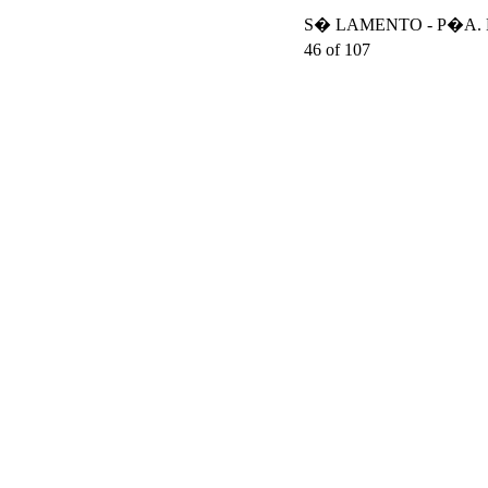
S� LAMENTO - P�A. DA
46 of 107