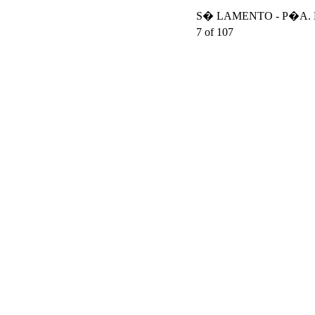
S� LAMENTO - P�A. DA
7 of 107