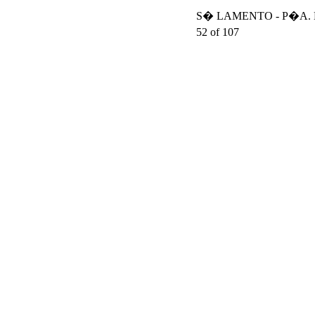
S� LAMENTO - P�A. DA
52 of 107