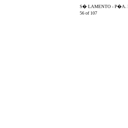
S� LAMENTO - P�A. DA
56 of 107