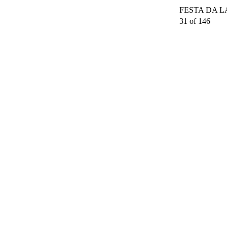
FESTA DA LAR
31 of 146