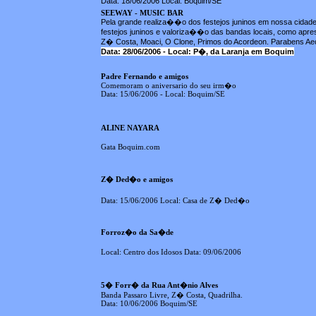
Data: 18/06/2006 Local: Boquim/SE
SEEWAY - MUSIC BAR
Pela grande realiza��o dos festejos juninos em nossa cidade
festejos juninos e valoriza��o das bandas locais, como apr
Z� Costa, Moaci, O Clone, Primos do Acordeon. Parabens Ae
Data: 28/06/2006 - Local: P�, da Laranja em Boquim
Padre Fernando e amigos
Comemoram o aniversario do seu irm�o
Data: 15/06/2006 - Local: Boquim/SE
ALINE NAYARA
Gata Boquim.com
Z� Ded�o e amigos
Data: 15/06/2006 Local: Casa de Z� Ded�o
Forroz�o da Sa�de
Local: Centro dos Idosos Data: 09/06/2006
5� Forr� da Rua Ant�nio Alves
Banda Passaro Livre, Z� Costa, Quadrilha.
Data: 10/06/2006 Boquim/SE