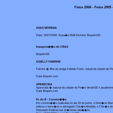
Fotos 2006 - Fotos 2005
ASAS MORENA
Data: 15/07/2006 Espa�o Multi Eventos Boquim/SE
Inaugura��o do CRAS
Boquim/SE
GISELLY FABRINE
Fabrine � filha da amiga Fabiola Fotos, natual da cidade de P
Gata Boquim.com
APARECIDA
Aparecida � natural da cidade de Po�o Verde/SE e atualmen
Gata Boquim.com
Pc do B - Conven��o
Em conven��o realizada no dia 18 de junho, o Diret�rio Mun
indicou o banc�rio e advogado Chic�o Almeida, o Chic�o do 
Deputado Federal nas pr�ximas elei��es