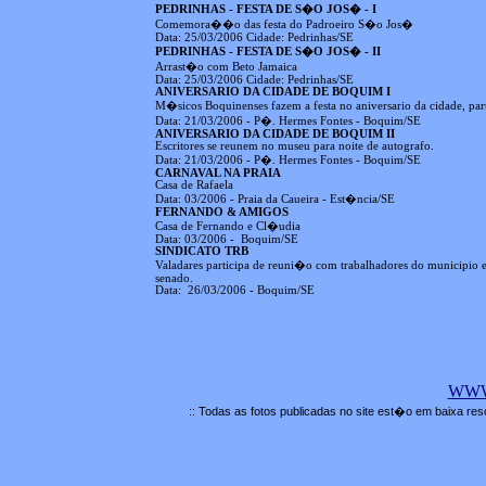
PEDRINHAS - FESTA DE S�O JOS� - I
Comemora��o das festa do Padroeiro S�o Jos�
Data: 25/03/2006 Cidade: Pedrinhas/SE
PEDRINHAS - FESTA DE S�O JOS� - II
Arrast�o com Beto Jamaica
Data: 25/03/2006 Cidade: Pedrinhas/SE
ANIVERSARIO DA CIDADE DE BOQUIM I
M�sicos Boquinenses fazem a festa no aniversario da cidade, p
Data: 21/03/2006 - P�. Hermes Fontes - Boquim/SE
ANIVERSARIO DA CIDADE DE BOQUIM II
Escritores se reunem no museu para noite de autografo.
Data: 21/03/2006 - P�. Hermes Fontes - Boquim/SE
CARNAVAL NA PRAIA
Casa de Rafaela
Data: 03/2006 - Praia da Caueira - Est�ncia/SE
FERNANDO & AMIGOS
Casa de Fernando e Cl�udia
Data: 03/2006 - Boquim/SE
SINDICATO TRB
Valadares participa de reuni�o com trabalhadores do municipio e 
senado.
Data: 26/03/2006 - Boquim/SE
WWW
:: Todas as fotos publicadas no site est�o em baixa res