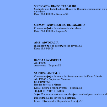
SINDICATO - DIA DO TRABALHO
Sindicato dos Trabalhadores Rurais de Boquim, comemoram dia do
da cidade.
Data: 30/04/2006 - Boquim/SE
SEEWAY - ANIVERS�RIO DE LAGARTO
Comemora��o do aniversario da cidade
Data: 20/04/2006 - Lagarto/SE
AMS - ADVOCACIA
Inaugura��o do escrit�rio de advocacia
Data: 18/04/2006
BANDA ASA MORENA
Abril/2006
Associense - Boquim/SE
SANTOS CAMPE�O
Comemora��o do titulo do Santos na casa de Dona Arlinda
Abril/2006 - Copiadora Menezes
QUERMESSE
Bandas Seeway e Mizere
Local: Espa�o Multi Eventos - Boquim/SE
J
O�O FONTES JUNIOR
Jo�o Fontes usa a tribuna do plen�rio estadual para lembrar o 
import�ncia dos jovens na pol�tica.
Local: C�mara dos Deputados - Aracaju/SE