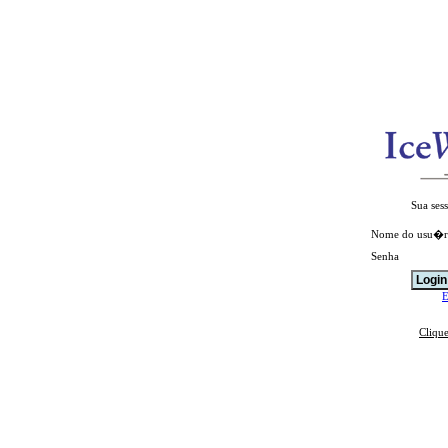
Sua ses
Nome do usu�r
Senha
E
Cliqu