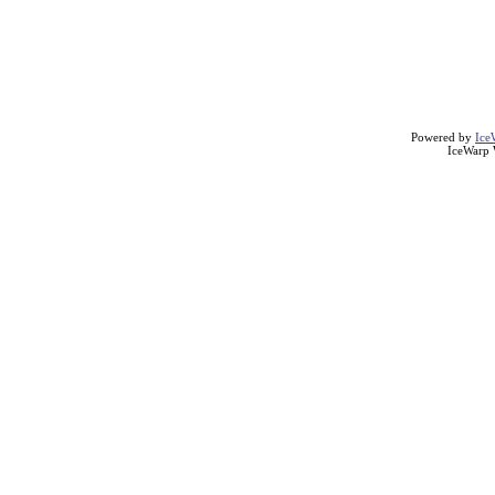
Powered by
Ice
IceWarp 