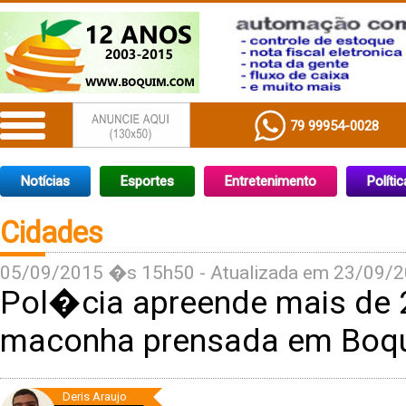
79 99954-0028
Notícias
Esportes
Entretenimento
Polític
Cidades
05/09/2015 �s 15h50 - Atualizada em 23/09/
Pol�cia apreende mais de 
maconha prensada em Boq
Deris Araujo