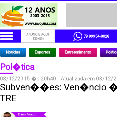
79 99954-0028
Notícias
Esportes
Entretenimento
Polític
Pol�tica
03/12/2015 �s 20h40 - Atualizada em 03/12/
Subven��es: Ven�ncio � 
TRE
Deris Araujo