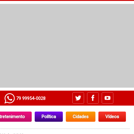
79 99954-0028
tretenimento
Política
Cidades
Vídeos