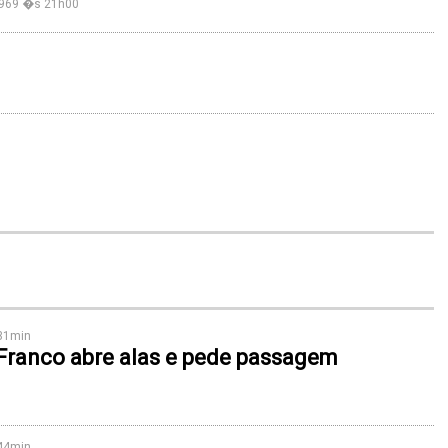
1969 �s 21h00
h31min
Franco abre alas e pede passagem
h44min