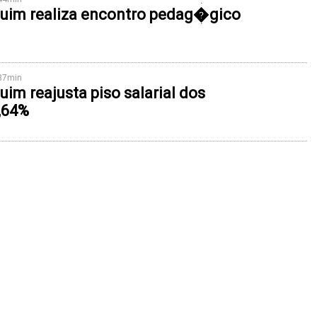
quim realiza encontro pedag�gico
h37min
uim reajusta piso salarial dos
,64%