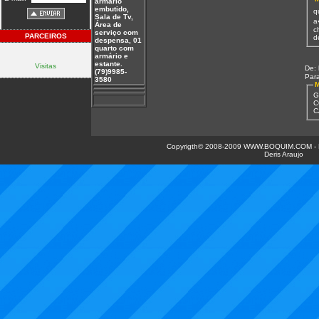
armário
embutido,
q
Sala de Tv,
a
Área de
c
serviço com
PARCEIROS
d
despensa, 01
quarto com
armário e
estante.
Visitas
De:
(79)9985-
Par
3580
M
G
C
C
Copyrigth© 2008-2009 WWW.BOQUIM.COM - 
Deris Araujo