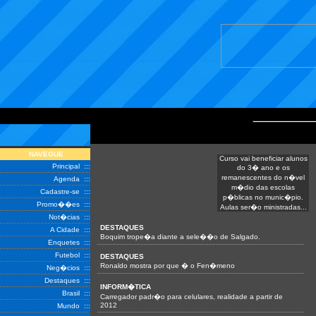
NAVEGUE
Curso vai beneficiar alunos
Principal
:::
do 3� ano e os
remanescentes do n�vel
Agenda
:::
m�dio das escolas
Cadastre-se
:::
p�blicas no munic�pio.
Promo��es
:::
Aulas ser�o ministradas...
Not�cias
:::
DESTAQUES
A Cidade
:::
Boquim trope�a diante a sele��o de Salgado.
Enquetes
:::
Futebol
:::
DESTAQUES
Ronaldo mostra por que � o Fen�meno
Neg�cios
:::
Destaques
:::
INFORM�TICA
Brasil
:::
Carregador padr�o para celulares, realidade a partir de
2012
Mundo
:::