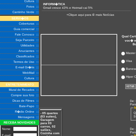
Cultura
:::
INFORM�TICA
Fotos
:::
Gmail cresce 43% e Hotmail cai 5%
Cantinho Verde
:::
+Clique aqui para lê mais Notícias
SERVI�OS
Coberturas
:::
Guia comercial
:::
Fale Conosco
:::
Qual Cart
Seja Parceiro
:::
voc� m
B
Utilidades
:::
Anuciantes
:::
Master
Classificados
:::
Visa
Termos de Uso
:::
E-mail Gr�tis
:::
Banes
WebMail
:::
Hiper 
Cultura
:::
ENTRETENIMENTO
Mural de Recados
:::
Compre sua foto
:::
Dicas de Filmes
:::
De:
Par
Bate-Papo
:::
M
R�dio Online
:::
Q
- 05 quartos
S
(03 suites),
Mensagens :::
Garagem
RECEBA NOVIDADES
para 03
carros, 02
Nome:
De:
salões,
Par
Cozinha com
E-mail:
M