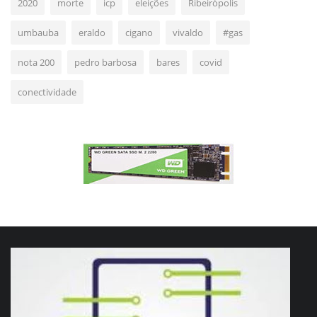
2020
morte
icp
eleições
Ribeirópolis
umbauba
eraldo
cigano
vivaldo
#gas
nota 200
pedro barbosa
bares
covid
conectividade