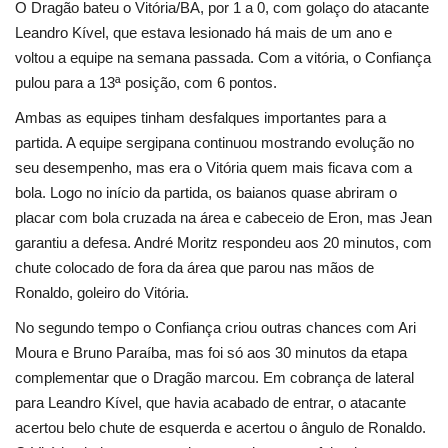
O Dragão bateu o Vitória/BA, por 1 a 0, com golaço do atacante
Leandro Kível, que estava lesionado há mais de um ano e
Sergipe
voltou a equipe na semana passada. Com a vitória, o Confiança
pulou para a 13ª posição, com 6 pontos.
Contato
Ambas as equipes tinham desfalques importantes para a
Galeria
partida. A equipe sergipana continuou mostrando evolução no
seu desempenho, mas era o Vitória quem mais ficava com a
Policia
bola. Logo no início da partida, os baianos quase abriram o
placar com bola cruzada na área e cabeceio de Eron, mas Jean
garantiu a defesa. André Moritz respondeu aos 20 minutos, com
chute colocado de fora da área que parou nas mãos de
Ronaldo, goleiro do Vitória.
No segundo tempo o Confiança criou outras chances com Ari
Moura e Bruno Paraíba, mas foi só aos 30 minutos da etapa
complementar que o Dragão marcou. Em cobrança de lateral
para Leandro Kível, que havia acabado de entrar, o atacante
acertou belo chute de esquerda e acertou o ângulo de Ronaldo.