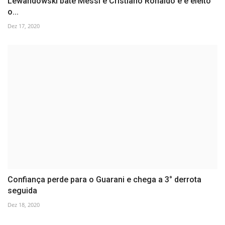
Lewandowski bate Messi e Cristiano Ronaldo e é eleito
o...
Dez 17, 2020
Confiança perde para o Guarani e chega a 3° derrota
seguida
Dez 18, 2020