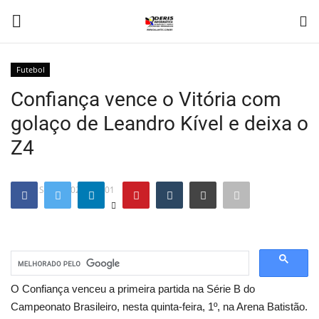
Futebol
Login
Registre-se
Confiança vence o Vitória com
golaço de Leandro Kível e deixa o
Página inicial
Z4
Futebol
Sep 2, 2020 - 00:01
Politica
TECNOLOGIA
Boquim
O Confiança venceu a primeira partida na Série B do
Campeonato Brasileiro, nesta quinta-feira, 1º, na Arena Batistão.
Brasil