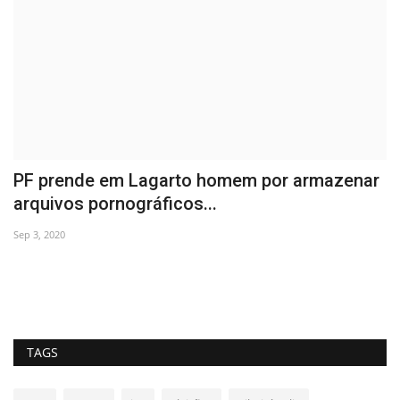
o
PF prende em Lagarto homem por armazenar
P
arquivos pornográficos...
B
Sep 3, 2020
Se
TAGS