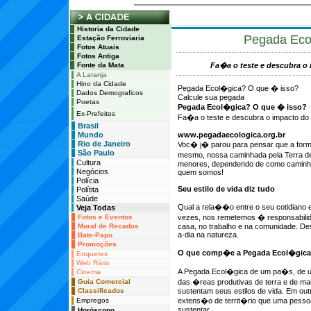
Historia da Cidade
Pegada Eco
Estação Ferroviaria
Fotos Atuais
Fotos Antiga
Fonte da Mata
Fa�a o teste e descubra o 
A Laranja
Hino da Cidade
Pegada Ecol�gica? O que � isso?
Dados Demograficos
Calcule sua pegada
Poetas
Pegada Ecol�gica? O que � isso?
Ex-Prefeitos
Fa�a o teste e descubra o impacto do s
Brasil
Mundo
www.pegadaecologica.org.br
Rio de Janeiro
Voc� j� parou para pensar que a for
São Paulo
mesmo, nossa caminhada pela Terra 
Cultura
menores, dependendo de como caminha
Negócios
quem somos!
Polícia
Seu estilo de vida diz tudo
Polítita
Saúde
Qual a rela��o entre o seu cotidiano
Veja Todas
Fotos e Eventos
vezes, nos remetemos � responsabilid
Mural de Recados
casa, no trabalho e na comunidade. De
a-dia na natureza.
Bate-Papo
Promoções
O que comp�e a Pegada Ecol�gic
Enquetes
Web Rário
A Pegada Ecol�gica de um pa�s, de u
Cinema
Guia Comercial
das �reas produtivas de terra e de ma
Classificados
sustentam seus estilos de vida. Em outr
Empregos
extens�o de territ�rio que uma pesso
sustentar.
Horóscopo