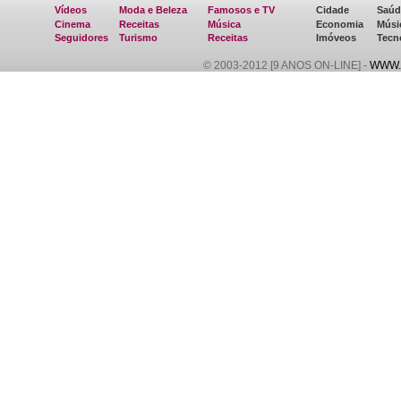
Vídeos
Moda e Beleza
Famosos e TV
Cidade
Saúd
Cinema
Receitas
Música
Economia
Músi
Seguidores
Turismo
Receitas
Imóveos
Tecn
© 2003-2012 [9 ANOS ON-LINE] -
WWW.