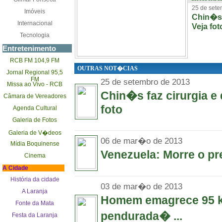
25 de sete
Imóveis
Chin�s f
Internacional
Veja fot
Tecnologia
Entretenimento
RCB FM 104,9 FM
OUTRAS NOT�CIAS
Jornal Regional 95,5
FM
25 de setembro de 2013
Missa ao Vivo - RCB
Chin�s faz cirurgia e 
Câmara de Vereadores
foto
Agenda Cultural
Galeria de Fotos
Galeria de V�deos
06 de mar�o de 2013
Mídia Boquinense
Venezuela: Morre o p
Cinema
A Cidade
História da cidade
03 de mar�o de 2013
A Laranja
Homem emagrece 95 k
Fonte da Mata
pendurada� ...
Festa da Laranja