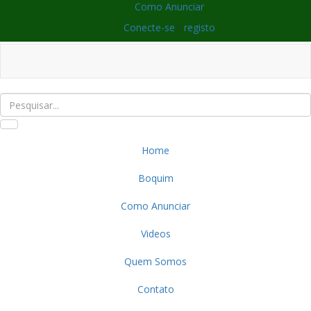
Como Anunciar
Conecte-se
/
registo
Home
Boquim
Como Anunciar
Videos
Quem Somos
Contato