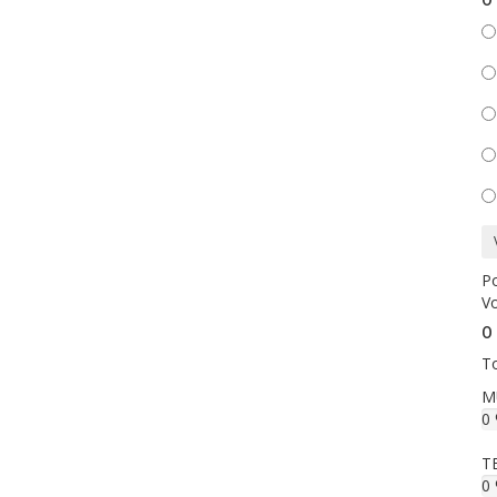
O 
Po
Vo
O 
To
M
0
T
0