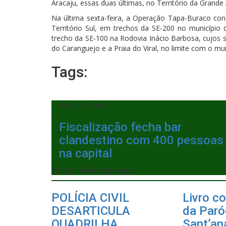
Aracaju, essas duas últimas, no Território da Grande 
Na última sexta-feira, a Operação Tapa-Buraco conc
Território Sul, em trechos da SE-200 no município 
trecho da SE-100 na Rodovia Inácio Barbosa, cujos se
do Caranguejo e a Praia do Viral, no limite com o mun
Tags:
Artigo anterior
Fiscalização fecha bar
clandestino com 400 pessoas
na capital
Posts Relacionados
POLÍCIA CIVIL
Livro co
DESARTICULA
da Paró
QUADRILHA
Sant’ana