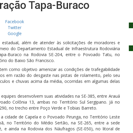
ração Tapa-Buraco
Facebook
N
Twitter
Google
 estadual, além de atender às solicitações de moradores e
P
 meio do Departamento Estadual de Infraestrutura Rodoviária
apa-Buraco na Rodovia SE-204, entre o Povoado Tatu, no
ório do Baixo São Francisco.
 tem como objetivo amenizar as condições de trafegabilidade
ivos em razão do desgaste nas pistas de rolamento, pelo seu
ículos e chuvas acima da média, ocorridas em algumas delas
 equipes desenvolvem suas atividades na SE-385, entre Arauá
oado Colônia 13, ambas no Território Sul Sergipano. Já no
-290, no trecho entre Poço Verde e Tobias Barreto.
a cidade de Capela e o Povoado Pirunga, no Território Leste
bã, no Território do Médio Sertão, na SE-265, entre a sede
, e ainda na Rodovia dos Náufragos (SE-050), no litoral de