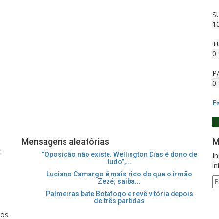
S
1
T
0
P
0
Ex
N
Mensagens aleatórias
M
u
“Oposição não existe. Wellington Dias é dono de
In
tudo”,...
in
Luciano Camargo é mais rico do que o irmão
Zezé; saiba...
Palmeiras bate Botafogo e revê vitória depois
de três partidas
os.