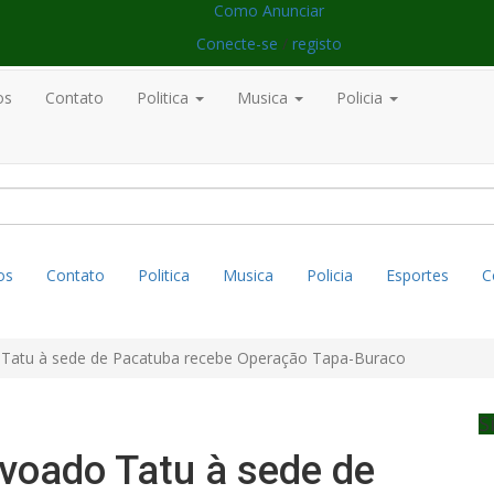
Como Anunciar
Conecte-se
/
registo
os
Contato
Politica
Musica
Policia
os
Contato
Politica
Musica
Policia
Esportes
C
 Tatu à sede de Pacatuba recebe Operação Tapa-Buraco
S
ovoado Tatu à sede de