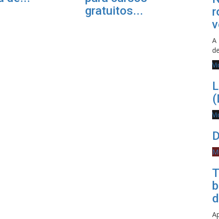
gratuitos...
r
v
A 
d
V
L
(
V
D
M
T
b
d
Ap