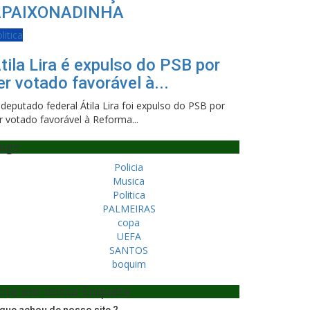
APAIXONADINHA
litica
tila Lira é expulso do PSB por
er votado favorável à...
deputado federal Átila Lira foi expulso do PSB por
r votado favorável à Reforma...
ags
Policia
Musica
Politica
PALMEIRAS
copa
UEFA
SANTOS
boquim
ote em nossa Enquete