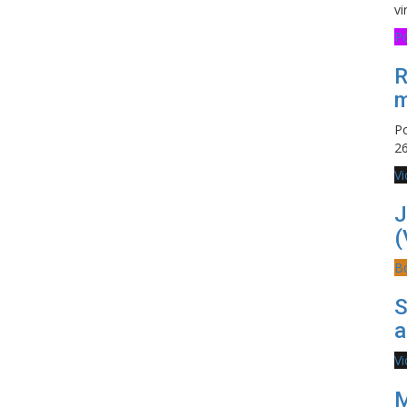
vi
Po
R
m
P
26
V
J
(
B
S
a
V
M