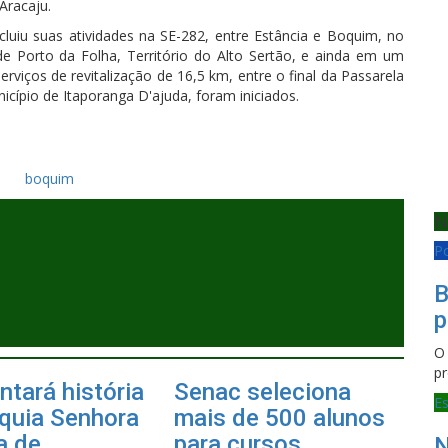
Aracaju.
luiu suas atividades na SE-282, entre Estância e Boquim, no
de Porto da Folha, Território do Alto Sertão, e ainda em um
rviços de revitalização de 16,5 km, entre o final da Passarela
icípio de Itaporanga D'ajuda, foram iniciados.
boquim
N
Po
B
p
O 
pr
ntará história
Senac seleciona
E
quia Senhora
mais de 500 alunos
 de...
para cursos
N