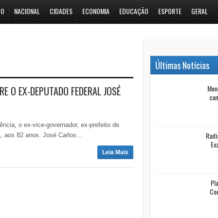
DO
NACIONAL
CIDADES
ECONOMIA
EDUCAÇÃO
ESPORTE
GERAL
Últimas Notícias
Men
E O EX-DEPUTADO FEDERAL JOSÉ
cam
dência, o ex-vice-governador, ex-prefeito de
Radi
, aos 82 anos. José Carlos...
Ex
Leia Mais
Pl
Cod