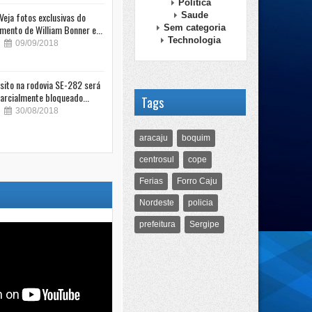
Politica
Veja fotos exclusivas do
Saude
mento de William Bonner e...
Sem categoria
Technologia
09/09/2018
sito na rodovia SE-282 será
arcialmente bloqueado...
Tags
30/08/2018
aracaju
boquim
centrosul
cope
Ferias
Forro Caju
Nordeste
policia
prefeitura
Sergipe