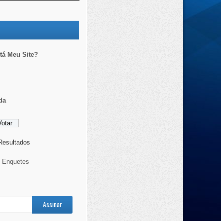
á Meu Site?
da
 Resultados
s Enquetes