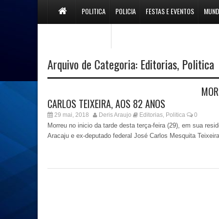
POLITICA
POLICIA
FESTAS E EVENTOS
MUN
PREFEITURA BOQUIM
Arquivo de Categoria:
Editorias
,
Politica
MORR
CARLOS TEIXEIRA, AOS 82 ANOS
29 mai, 2018
Deris Araujo
Editorias
Politica
0
,
Morreu no inicio da tarde desta terça-feira (29), em sua resi
Aracaju e ex-deputado federal José Carlos Mesquita Teixeira