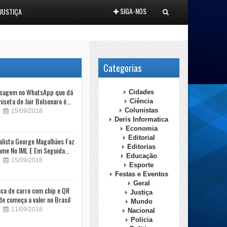
SIGA-NOS
JUSTIÇA
Categorias
sagem no WhatsApp que dá
Cidades
iseta de Jair Bolsonaro é...
Ciência
Colunistas
15/09/2018
Deris Informatica
Economia
Editorial
alista George Magalhães Faz
Editorias
ame No IML E Em Seguida...
Educação
15/09/2018
Esporte
Festas e Eventos
Geral
aca de carro com chip e QR
Justiça
e começa a valer no Brasil
Mundo
11/09/2018
Nacional
Policia