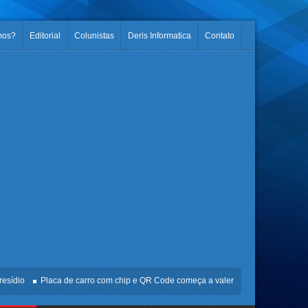
mos?
Editorial
Colunistas
Deris Informatica
Contato
o
Placa de carro com chip e QR Code começa a valer no Brasil
Veja fotos 