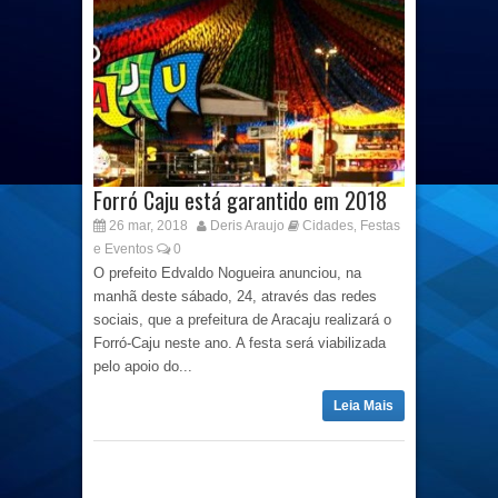
Forró Caju está garantido em 2018
26 mar, 2018
Deris Araujo
Cidades
Festas
,
e Eventos
0
O prefeito Edvaldo Nogueira anunciou, na
manhã deste sábado, 24, através das redes
sociais, que a prefeitura de Aracaju realizará o
Forró-Caju neste ano. A festa será viabilizada
pelo apoio do...
Leia Mais