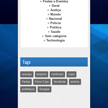
Festas e Eventos
Geral
Justiça
Mundo
Nacional
Policia
Politica
Saude
Sem categoria
Technologia
Tags
aracaju
boquim
centrosul
cope
Ferias
Forro Caju
Nordeste
policia
prefeitura
Sergipe