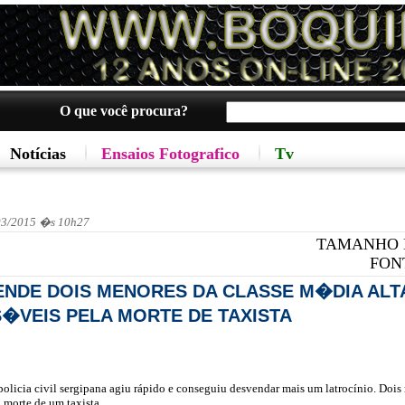
O que você procura?
Notícias
Ensaios Fotografico
Tv
03/2015 �s 10h27
TAMANHO 
FON
ENDE DOIS MENORES DA CLASSE M�DIA ALT
�VEIS PELA MORTE DE TAXISTA
olicia civil sergipana agiu rápido e conseguiu desvendar mais um latrocínio. Dois
 morte de um taxista.