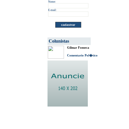
Nome:
E-mail:
Colunistas
Gilmar Fonseca
Comentario Pol�tico