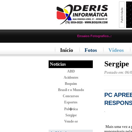
Ensaios Fotografico..:
Início
Fotos
Vídeos
Sergipe
Notícias
ABD
Postado em: 06/
Acidentes
Boquim
Brasil e o Mundo
PC APRE
Concursos
RESPONS
Esportes
Pol�tica
.
Sergipe
Vende-se
Mais uma vez a p
responsáveis pela