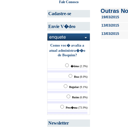
Fale Conosco
Outras No
Cadastre-se
19/03/2015
13/03/2015
Envie V�deo
13/03/2015
Como voc� avalia a
atual administra��o
de Boquim?
�tima
(2.3%)
Boa
(8.0%)
Regular
(9.1%)
Ruim
(6.8%)
Pess�ma
(73.9%)
Newsletter