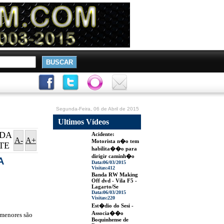
Segunda-Feira, 06 de Abril de 2015
Ultimos Vídeos
DA
Acidente:
A-
A+
Motorista n�o tem
TE
habilita��o para
dirigir caminh�o
A
Data:
06/03/2015
Visitas:
412
Banda RW Making
Off dvd - Vila F5 -
Lagarto/Se
Data:
06/03/2015
Visitas:
220
Est�dio do Sesi -
Associa��o
 menores são
Boquinhense de