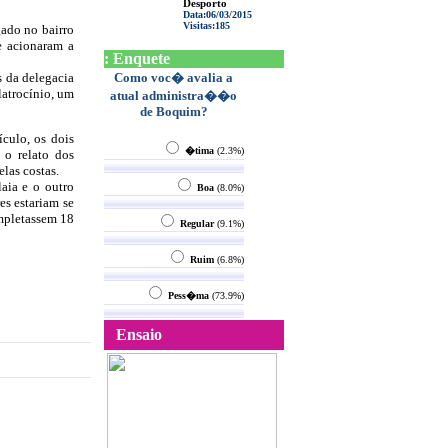
Desporto
Data:
06/03/2015
Visitas:
185
gado no bairro
e acionaram a
: Enquete
s da delegacia
Como voc� avalia a
latrocínio, um
atual administra��o
de Boquim?
culo, os dois
�tima
(2.3%)
 o relato dos
elas costas.
aia e o outro
Boa
(8.0%)
es estariam se
ompletassem 18
Regular
(9.1%)
Ruim
(6.8%)
Pess�ma
(73.9%)
Ensaio