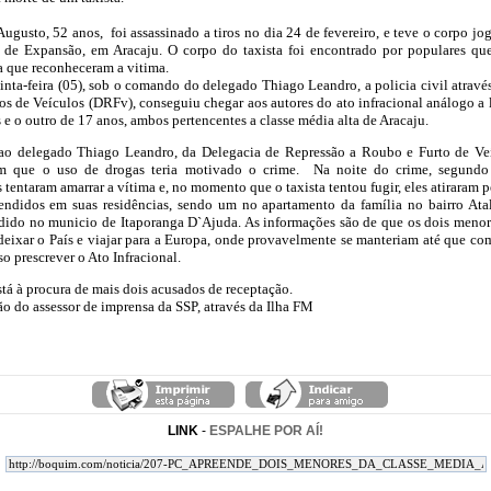
Augusto, 52 anos, foi assassinado a tiros no dia 24 de fevereiro, e teve o corpo jo
 de Expansão, em Aracaju. O corpo do taxista foi encontrado por populares qu
ia que reconheceram a vitima.
inta-feira (05), sob o comando do delegado Thiago Leandro, a policia civil atravé
os de Veículos (DRFv), conseguiu chegar aos autores do ato infracional análogo a 
e o outro de 17 anos, ambos pertencentes a classe média alta de Aracaju.
o delegado Thiago Leandro, da Delegacia de Repressão a Roubo e Furto de Veí
am que o uso de drogas teria motivado o crime. Na noite do crime, segundo
s tentaram amarrar a vítima e, no momento que o taxista tentou fugir, eles atiraram p
endidos em suas residências, sendo um no apartamento da família no bairro Atal
dido no municio de Itaporanga D`Ajuda.
As informações são de que os dois menor
deixar o País e viajar para a Europa, onde provavelmente se manteriam até que c
so prescrever o Ato Infracional.
stá à procura de mais dois acusados de receptação.
o do assessor de imprensa da SSP, através da Ilha FM
LINK
-
ESPALHE POR AÍ!