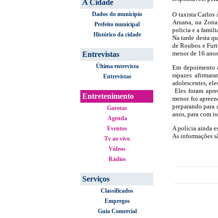
A Cidade
Dados do municipio
O taxista Carlos 
Aruana, na Zona
Prefeito municipal
policia e a famil
Histórico da cidade
Na tarde desta qu
de Roubos e Furt
menor de 16 anos 
Entrevistas
Última entrevista
Em depoimento a
rapazes afirmar
Entrevistas
adolescentes, ele
Eles foram apre
Entretenimento
menor foi apreen
preparando para 
Garotas
anos, para com is
Agenda
A policia ainda e
Eventos
As informações sã
Tv ao vivo
Vídeos
Rádios
Serviços
Classificados
Empregos
Guia Comercial