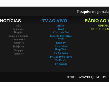
Pesquise no portal.
NOTÍCIAS
TV AO VIVO
RÁDIO AO 
ABD
All Tv
MPB FM
Acidentes
Band
RADIO GERAI
Boquim
Canal do Boi
Brasil e o Mundo
Esporte Interativo
Concursos
MTV
Esportes
Rede Tv
Rede Vida
Pol�tica
Shop Time
Sergipe
TV Camara
Vende-se
Tv Can��o Nova
Tv Escola
Tv Senado
©2015 -
WWW.BOQUIM.COM - tod