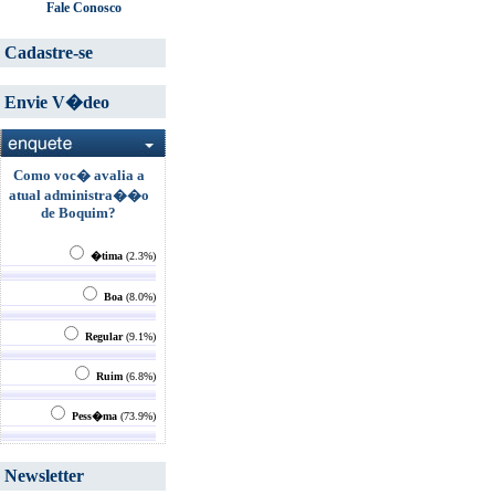
Fale Conosco
Cadastre-se
Envie V�deo
Como voc� avalia a
atual administra��o
de Boquim?
�tima
(2.3%)
Boa
(8.0%)
Regular
(9.1%)
Ruim
(6.8%)
Pess�ma
(73.9%)
Newsletter