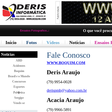
O que você proc
Ensaios Fotografico..:
Início
Fotos
Vídeos
Notícias
Ensaios 
Fale Conosco
Notícias
ABD
WWW.BOQUIM.COM
Acidentes
Deris Araujo
Boquim
Brasil e o Mundo
Concursos
(79) 9954-0028
Esportes
derispmb@yahoo.com.br
Pol�tica
Sergipe
Acacia Araujo
Vende-se
(79) 9966-5891