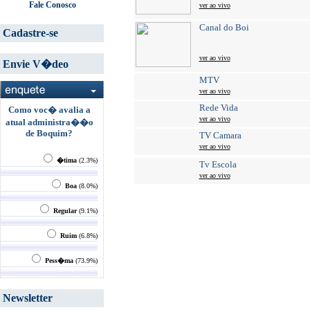
Fale Conosco
ver ao vivo
Canal do Boi
Cadastre-se
ver ao vivo
Envie V�deo
MTV
ver ao vivo
Rede Vida
Como voc� avalia a
ver ao vivo
atual administra��o
de Boquim?
TV Camara
ver ao vivo
�tima
(2.3%)
Tv Escola
ver ao vivo
Boa
(8.0%)
Regular
(9.1%)
Ruim
(6.8%)
Pess�ma
(73.9%)
Newsletter