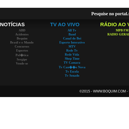
Pesquise no portal.
NOTÍCIAS
TV AO VIVO
RÁDIO AO 
ABD
All Tv
MPB FM
Acidentes
Band
RADIO GERAI
Boquim
Canal do Boi
Brasil e o Mundo
Esporte Interativo
Concursos
MTV
Esportes
Rede Tv
Rede Vida
Pol�tica
Shop Time
Sergipe
TV Camara
Vende-se
Tv Can��o Nova
Tv Escola
Tv Senado
©2015 -
WWW.BOQUIM.COM - tod