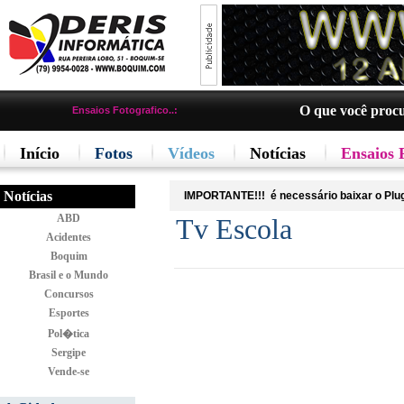
O que você proc
Ensaios Fotografico..:
Início
Fotos
Vídeos
Notícias
Ensaios 
Notícias
IMPORTANTE!!!
é necessário baixar o Plu
ABD
Tv Escola
Acidentes
Boquim
Brasil e o Mundo
Concursos
Esportes
Pol�tica
Sergipe
Vende-se