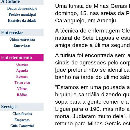
A Cidade
Uma turista de Minas Gerais 
Dados do municipio
domingo, 15, nas areias da P
Prefeito municipal
Caranguejo, em Aracaju.
Histórico da cidade
A técnica de enfermagem Cl
Entrevistas
natural de Sete Lagoas e es
Última entrevista
amiga desde a última segunda
Entrevistas
A turista foi encontrada sem 
Entretenimento
sinais de agressões pelo cor
Garotas
[que preferiu não se identifi
Agenda
banho na tarde do último sáb
Eventos
Tv ao vivo
“Estamos em uma pousada aq
Vídeos
biquíni e sandália dizendo q
Rádios
sopa para a gente comer e a 
Serviços
Liguei para o 190, mas não a 
Classificados
morta. Judiaram muito dela”
Empregos
retorno para Minas Gerais es
Guia Comercial