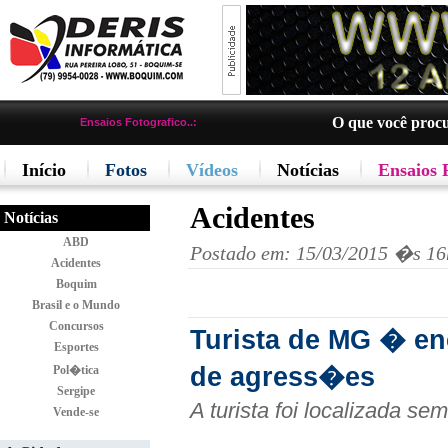
O que você proc
Ensaios Fotografico..:
Início
Fotos
Vídeos
Notícias
Ensaios 
Acidentes
Notícias
ABD
Postado em: 15/03/2015 �s 16
Acidentes
Boquim
Brasil e o Mundo
Concursos
Turista de MG � en
Esportes
de agress�es
Pol�tica
Sergipe
A turista foi localizada se
Vende-se