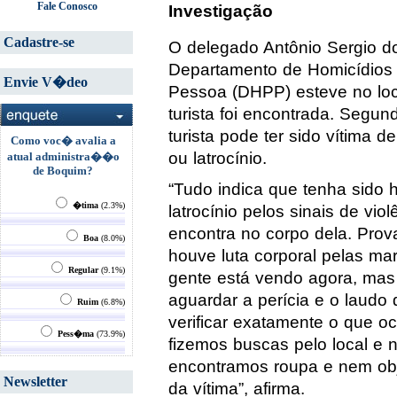
Fale Conosco
Investigação
Cadastre-se
O delegado Antônio Sergio d
Departamento de Homicídios 
Envie V�deo
Pessoa (DHPP) esteve no loc
turista foi encontrada. Segund
turista pode ter sido vítima d
Como voc� avalia a
ou latrocínio.
atual administra��o
de Boquim?
“Tudo indica que tenha sido 
�tima
(2.3%)
latrocínio pelos sinais de vio
encontra no corpo dela. Pro
Boa
(8.0%)
houve luta corporal pelas ma
Regular
(9.1%)
gente está vendo agora, ma
aguardar a perícia e o laudo
Ruim
(6.8%)
verificar exatamente o que oc
Pess�ma
(73.9%)
fizemos buscas pelo local e 
encontramos roupa e nem obj
Newsletter
da vítima”, afirma.