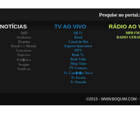
Pesquise no portal.
NOTÍCIAS
TV AO VIVO
RÁDIO AO 
ABD
All Tv
MPB FM
Acidentes
Band
RADIO GERAI
Boquim
Canal do Boi
Brasil e o Mundo
Esporte Interativo
Concursos
MTV
Esportes
Rede Tv
Rede Vida
Pol�tica
Shop Time
Sergipe
TV Camara
Vende-se
Tv Can��o Nova
Tv Escola
Tv Senado
©2015 -
WWW.BOQUIM.COM - tod