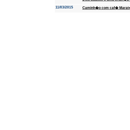
11/03/2015
Caminh�o com caf� Marat� c