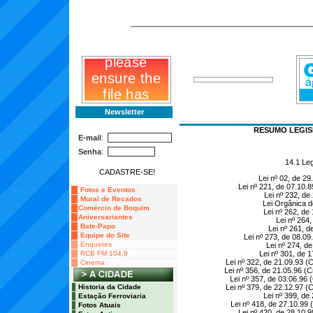
Newsletter
RESUMO LEGIS
14.1 Leg
Lei nº 02, de 2
Lei nº 221, de 07.10.
Fotos e Eventos
Lei nº 232, de
Mural de Recados
Lei Orgânica d
Comércio de Boquim
Lei nº 262, de
Aniversariantes
Lei nº 264
Bate-Papo
Lei nº 261, 
Equipe do Site
Lei nº 273, de 08.09
Enquetes
Lei nº 274, d
RCB FM 104,9
Lei nº 301, de 
Lei nº 322, de 21.09.93 (
Cinema
Lei nº 356, de 21.05.96 (C
Lei nº 357, de 03.06.96 
Historia da Cidade
Lei nº 379, de 22.12.97 (
Lei nº 399, de
Estação Ferroviaria
Lei nº 418, de 27.10.99
Fotos Atuais
Lei nº 420, de 28.10.