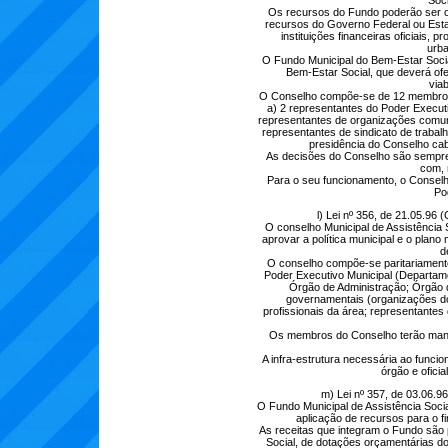
Soci
Os recursos do Fundo poderão ser or
recursos do Governo Federal ou Estadu
instituições financeiras oficiais,
urba
O Fundo Municipal do Bem-Estar Socia
Bem-Estar Social, que deverá of
viab
O Conselho compõe-se de 12 membros 
a) 2 representantes do Poder Executiv
representantes de organizações comunit
representantes de sindicato de trabalh
presidência do Conselho ca
As decisões do Conselho são sempre
com, 
Para o seu funcionamento, o Conselh
Po
l) Lei nº 356, de 21.05.96 
O conselho Municipal de Assistência S
aprovar a política municipal e o plano
d
O conselho compõe-se paritariamente
Poder Executivo Municipal (Departam
Órgão de Administração; Órgão d
governamentais (organizações dos
profissionais da área; representantes
Os membros do Conselho terão mand
A infra-estrutura necessária ao funci
órgão e oficia
m) Lei nº 357, de 03.06.96
O Fundo Municipal de Assistência Socia
aplicação de recursos para o f
As receitas que integram o Fundo são 
Social, de dotações orçamentárias do