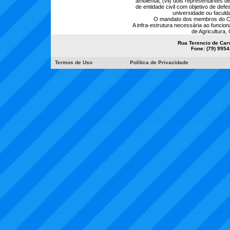
ambiental; (vii) dois representantes 
de entidade civil com objetivo de def
universidade ou facul
O mandato dos membros do Co
A infra-estrutura necessária ao funcio
de Agricultura,
Rua Terencio de Carv
Fone: (79) 9954
Termos de Uso
Política de Privacidade