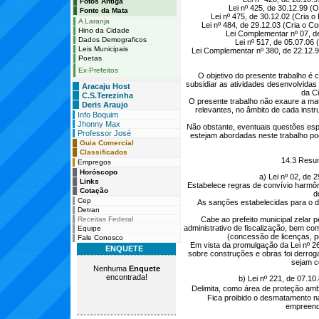
Fotos Antiga
Lei nº 425, de 30.12.99 (
Fonte da Mata
Lei nº 475, de 30.12.02 (Cria 
A Laranja
Lei nº 484, de 29.12.03 (Cria o C
Hino da Cidade
Lei Complementar nº 07, de
Dados Demograficos
Lei nº 517, de 05.07.06 
Leis Municipais
Lei Complementar nº 380, de 22.12.97
Poetas
Ex-Prefeitos
O objetivo do presente trabalho é 
subsidiar as atividades desenvolvidas 
Aracaju Host
da C
C.S.Terezinha
O presente trabalho não exaure a ma
Deris Araujo
relevantes, no âmbito de cada instr
Info Boquim
Jhonny Max
Não obstante, eventuais questões esp
Professor José
estejam abordadas neste trabalho pode
Guia Comercial
Classificados
14.3 Resu
Empregos
Horóscopo
a) Lei nº 02, de 
Links
Estabelece regras de convívio harmôni
Cotação
d
Cep
As sanções estabelecidas para o d
Detran
Receitas Federal
Cabe ao prefeito municipal zelar p
administrativo de fiscalização, bem co
Equipe
(concessão de licenças, pe
Fale Conosco
Em vista da promulgação da Lei nº 26
ENQUETE
sobre construções e obras foi derro
sejam co
Nenhuma
Enquete
encontrada!
b) Lei nº 221, de 07.10
Delimita, como área de proteção am
Fica proibido o desmatamento n
empreendi