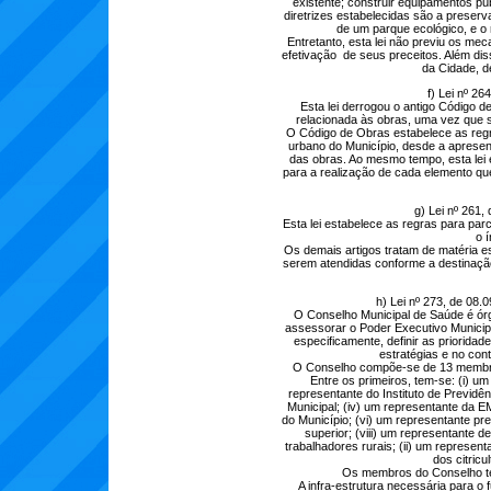
existente; construir equipamentos pú
diretrizes estabelecidas são a preser
de um parque ecológico, e o
Entretanto, esta lei não previu os me
efetivação de seus preceitos. Além dis
da Cidade, d
f) Lei nº 2
Esta lei derrogou o antigo Código 
relacionada às obras, uma vez que s
O Código de Obras estabelece as regr
urbano do Município, desde a apresen
das obras. Ao mesmo tempo, esta lei
para a realização de cada elemento q
g) Lei nº 261,
Esta lei estabelece as regras para parc
o í
Os demais artigos tratam de matéria e
serem atendidas conforme a destinaç
h) Lei nº 273, de 08.
O Conselho Municipal de Saúde é órg
assessorar o Poder Executivo Municipa
especificamente, definir as prioridad
estratégias e no cont
O Conselho compõe-se de 13 membros,
Entre os primeiros, tem-se: (i) um
representante do Instituto de Previdê
Municipal; (iv) um representante da
do Município; (vi) um representante pres
superior; (viii) um representante de
trabalhadores rurais; (ii) um representa
dos citricu
Os membros do Conselho te
A infra-estrutura necessária para o