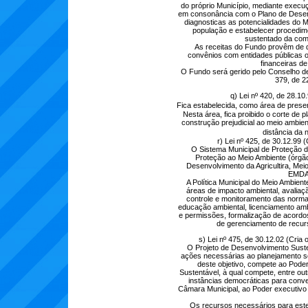
do próprio Município, mediante execu
em consonância com o Plano de Desenvo
diagnosticas as potencialidades do M
população e estabelecer procedim
sustentado da com
As receitas do Fundo provêm de d
convênios com entidades públicas o
financeiras de
O Fundo será gerido pelo Conselho de 
379, de 22
q) Lei nº 420, de 28.10
Fica estabelecida, como área de pre
Nesta área, fica proibido o corte de 
construção prejudicial ao meio ambie
distância da
r) Lei nº 425, de 30.12.99
O Sistema Municipal de Proteção 
Proteção ao Meio Ambiente (órgão 
Desenvolvimento da Agricultira, Meio
EMDAG
A Política Municipal do Meio Ambient
áreas de impacto ambiental, avaliaçã
controle e monitoramento das normas
educação ambiental, licenciamento amb
e permissões, formalização de acordo
de gerenciamento de recurs
s) Lei nº 475, de 30.12.02 (Cria
O Projeto de Desenvolvimento Susten
ações necessárias ao planejamento só
deste objetivo, compete ao Pode
Sustentável, à qual compete, entre out
instâncias democráticas para conve
Câmara Municipal, ao Poder executivo 
Os recursos necessários para este