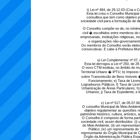
t) Lei nº 484, de 29.12.03 (Cria o 
Esta lei criou o Conselho Municipal
consultiva que tem como objetivo pr
sociedade civil para a formulação de di
O Conselho compõe-se de, no mínimo,
civil � escolhidos entre membros do 
empresariais, instituições religiosas,
e organizações não-governamentai
Os membros do Conselho serão eleito
consecutivas. E cabe à Prefeitura Muni
u) Lei Complementar nº 07, d
Esta lei derrogou a Lei nº 250, de 28
O novo CTM instituiu, no âmbito do mun
Territorial Urbano � IPTU; b) Impost
sobre Transmissão de Bens Imóveis � 
Funcionamento; e) Taxa de Licenç
Logradouros Públicos; f) Taxa de Lic
Urbanização de Áreas Particulares; h)
Urbanos; j) Taxa de Expediente; e k
v) Lei nº 517, de 05.07.0
O conselho Municipal de Meio Ambient
objetivo regulamentar as questões r
patrimônio histórico, cultura, artístico,
O Conselho é composto de forma parit
sociedade civil, assim distribuídos: (
do Meio Ambiente; (ii) um representan
Público; (iv) um representante do
representante do Órgão Municipal de O
Órgão da Administração Pública Esta