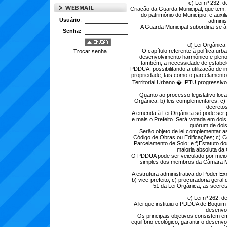
c) Lei nº 232, 
Criação da Guarda Municipal, que tem,
do patrimônio do Município, e auxil
Usuário
:
adminis
A Guarda Municipal subordina-se à
Senha:
d) Lei Orgânica
O capítulo referente à política ur
Trocar senha
desenvolvimento harmônico e pleno
também, a necessidade de estabele
PDDUA, possibilitando a utilização de 
propriedade, tais como o parcelamento 
Territorial Urbano � IPTU progressiv
Quanto ao processo legislativo loca
Orgânica; b) leis complementares; c) l
decretos
A emenda à Lei Orgânica só pode ser
e mais o Prefeito. Será votada em dois
quórum de doi
Serão objeto de lei complementar as
Código de Obras ou Edificações; c) C
Parcelamento de Solo; e f)Estatuto d
maioria absoluta da
O PDDUA pode ser veiculado por meio d
simples dos membros da Câmara Muni
A estrutura administrativa do Poder Ex
b) vice-prefeito; c) procuradoria geral
51 da Lei Orgânica, as secre
e) Lei nº 262, d
A lei que instituiu o PDDUA de Boquim
desenvol
Os principais objetivos consistem e
equilíbrio ecológico; garantir o desenv