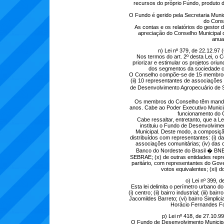
recursos do próprio Fundo, produto 
O Fundo é gerido pela Secretaria Munic
do Conse
As contas e os relatórios do gestor 
apreciação do Conselho Municipal d
anual
n) Lei nº 379, de 22.12.97
Nos termos do art. 2º desta Lei, o
priorizar e estimular os projetos or
dos segmentos da sociedade ci
O Conselho compõe-se de 15 membros, 
(ii) 10 representantes de associações 
de Desenvolvimento Agropecuário d
Os membros do Conselho têm mandat
anos. Cabe ao Poder Executivo Municip
funcionamento do 
Cabe ressaltar, entretanto, que a 
instituiu o Fundo de Desenvolvime
Municipal. Deste modo, a composiç
distribuídos com representantes: (i) da 
associações comunitárias; (iv) das c
Banco do Nordeste do Brasil � BNB; 
SEBRAE; (x) de outras entidades repre
paritário, com representantes do Go
votos equivalentes; (xi) do
o) Lei nº 399, 
Esta lei delimita o perímetro urbano d
(i) centro; (ii) bairro industrial; (iii) 
Jacomildes Barreto; (vi) bairro Simplicia
Horácio Fernandes Fon
p) Lei nº 418, de 27.10.9
O Fundo de Desenvolvimento Municipa