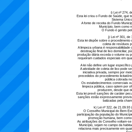
i) Lei nº 274,
Esta lei criou o Fundo de Saúde, que t
Sistema Único
A fonte de receita do Fundo Munici
Município, bem como na 
O Fundo é gerido pel
j) Lei nº 301, d
Esta lei dispõe sobre o procedimento
coleta de resíduos p
A limpeza urbana é responsabilidade do
destinação final de lixo domiciliar,
produção diária exceda o volume ou pes
requeiram cuidados especiais em qual
A lei não define um lugar específico
A atividade de coleta de lixo pode s
iniciativa privada, sempre por m
precedidos do procedimento licitatóri
pública cobrada no
Os estabelecimentos comerciais ou
limpeza pública, caso optem por of
produzem, desde que de
Esta lei prevê sanções de caráter pec
sanções estão expressamente previst
balizadas pela cham
k) Lei nº 322, de 21.09.93
O Conselho Municipal do Bem-Estar
participação da população do Municíp
promoção humana, bem como n
As atribuições do Conselho voltam-se 
Município, sejam no campo da habitaç
relaciona mais precisamente em quai