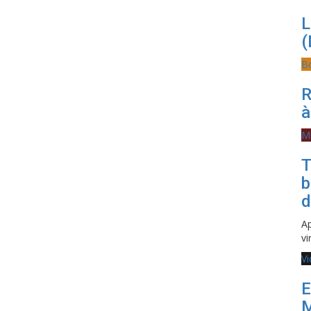
L
(
B
R
à
M
T
b
d
Ap
vi
V
E
M