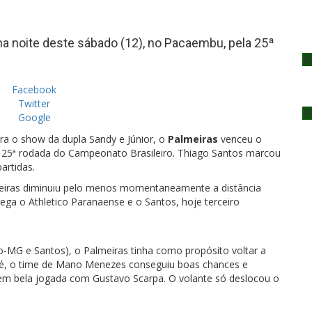
na noite deste sábado (12), no Pacaembu, pela 25ª
N
Facebook
Twitter
P
Google
ra o show da dupla Sandy e Júnior, o
Palmeiras
venceu o
la 25ª rodada do Campeonato Brasileiro. Thiago Santos marcou
artidas.
eiras diminuiu pelo menos momentaneamente a distância
pega o Athletico Paranaense e o Santos, hoje terceiro
ico-MG e Santos), o Palmeiras tinha como propósito voltar a
pé, o time de Mano Menezes conseguiu boas chances e
em bela jogada com Gustavo Scarpa. O volante só deslocou o