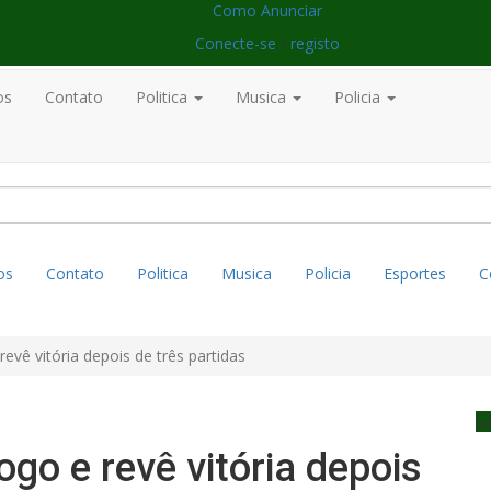
Como Anunciar
Conecte-se
/
registo
os
Contato
Politica
Musica
Policia
os
Contato
Politica
Musica
Policia
Esportes
C
evê vitória depois de três partidas
S
go e revê vitória depois