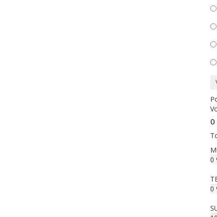
Po
Vo
O 
To
M
0
T
0
S