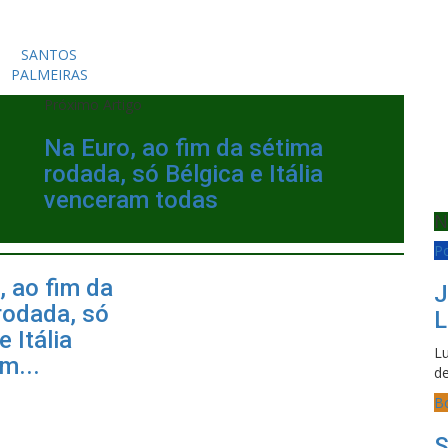
SANTOS
PALMEIRAS
Próximo Artigo
Na Euro, ao fim da sétima
rodada, só Bélgica e Itália
venceram todas
N
Po
, ao fim da
J
rodada, só
L
e Itália
Lu
m...
de
B
S