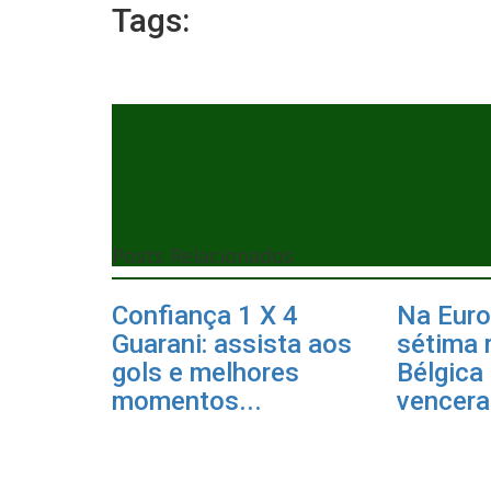
Tags:
Posts Relacionados
Confiança 1 X 4
Na Euro
Guarani: assista aos
sétima 
gols e melhores
Bélgica 
momentos...
vencera