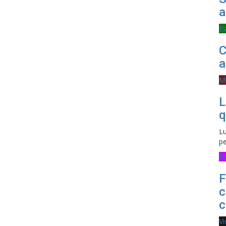
a
E
C
a
M
L
q
Lu
pe
Po
F
c
c
V