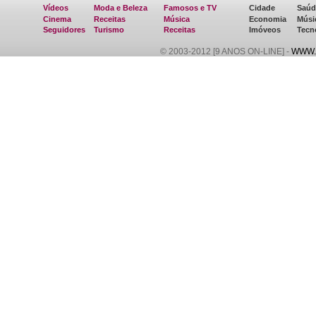
Vídeos
Moda e Beleza
Famosos e TV
Cidade
Saúd
Cinema
Receitas
Música
Economia
Músi
Seguidores
Turismo
Receitas
Imóveos
Tecn
© 2003-2012 [9 ANOS ON-LINE] -
WWW.