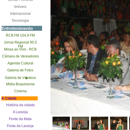
Imóveis
Internacional
Tecnologia
Entretenimento
RCB FM 104,9 FM
Jornal Regional 95,5
FM
Missa ao Vivo - RCB
Câmara de Vereadores
Agenda Cultural
Galeria de Fotos
Galeria de V�deos
Mídia Boquinense
Cinema
A Cidade
História da cidade
A Laranja
Fonte da Mata
Festa da Laranja