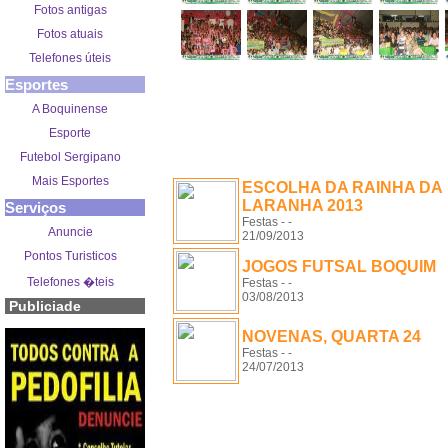
Fotos antigas
Fotos atuais
Telefones úteis
Esportes
A Boquinense
Esporte
Futebol Sergipano
OUTROS EVENTOS
Mais Esportes
ESCOLHA DA RAINHA DA
LARANHA 2013
Serviços
Festas - -
Anuncie
21/09/2013
Pontos Turisticos
JOGOS FUTSAL BOQUIM
Telefones �teis
Festas - -
03/08/2013
Publiciade
NOVENAS, QUARTA 24
Festas - -
24/07/2013