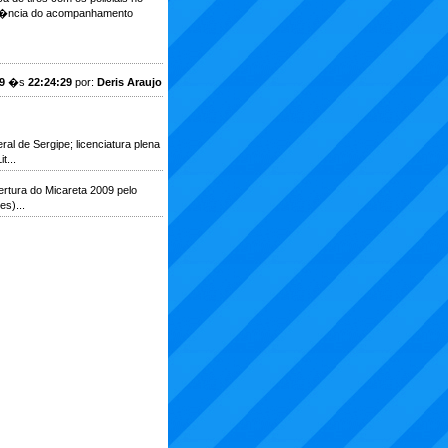
rt�ncia do acompanhamento
9
�s
22:24:29
por:
Deris Araujo
al de Sergipe; licenciatura plena
...
rtura do Micareta 2009 pelo
s)...