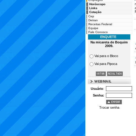
Horóscopo
Links
Cotação
Cep
Detran
Receitas Federal
Equipe
Fale Conosco
ENQUETE
Na micareta de Boquim
2009.
Vai para o Bloco
Vai para Pipoca
Usuário
:
Senha:
Trocar senha