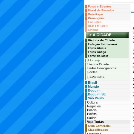
Fotos e Eventos
Mural de Recados
Bate-Papo
Promoções
Enquetes
RCB FM 104,9
Cinema
Historia da Cidade
Estação Ferroviaria
Fotos Atuais
Fotos Antiga
Fonte da Mata
A Laranja
Hino da Cidade
Dados Demograficos
Poetas
Ex-Prefeitos
Brasil
Mundo
Boquim
.Boquim SE
São Paulo
Cultura
Negócios
Polícia
Polítita
Saúde
Veja Todas
Guia Comercial
Classificados
Empregos