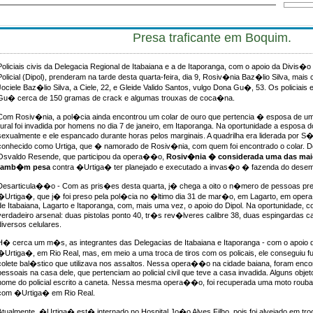
Presa traficante em Boquim.
Policiais civis da Delegacia Regional de Itabaiana e a de Itaporanga, com o apoio da Divis�o
Policial (Dipol), prenderam na tarde desta quarta-feira, dia 9, Rosiv�nia Baz�lio Silva, ma
Jociele Baz�lio Silva, a Ciele, 22, e Gleide Valido Santos, vulgo Dona Gu�, 53. Os policia
Gu� cerca de 150 gramas de crack e algumas trouxas de coca�na.
Com Rosiv�nia, a pol�cia ainda encontrou um colar de ouro que pertencia � esposa de um pol
rural foi invadida por homens no dia 7 de janeiro, em Itaporanga. Na oportunidade a esposa do
sexualmente e ele espancado durante horas pelos marginais. A quadrilha era liderada por S�
conhecido como Urtiga, que � namorado de Rosiv�nia, com quem foi encontrado o colar. 
Osvaldo Resende, que participou da opera��o,
Rosiv�nia � considerada uma das maio
tamb�m pesa
contra �Urtiga� ter planejado e executado a invas�o � fazenda do des
Desarticula��o - Com as pris�es desta quarta, j� chega a oito o n�mero de pessoas pre
�Urtiga�, que j� foi preso pela pol�cia no �ltimo dia 31 de mar�o, em Lagarto, em ope
de Itabaiana, Lagarto e Itaporanga, com, mais uma vez, o apoio do Dipol. Na oportunidade, c
verdadeiro arsenal: duas pistolas ponto 40, tr�s rev�lveres calibre 38, duas espingardas ca
diversos celulares.
H� cerca um m�s, as integrantes das Delegacias de Itabaiana e Itaporanga - com o apoio d
�Urtiga�, em Rio Real, mas, em meio a uma troca de tiros com os policais, ele conseguiu f
colete bal�stico que utilizava nos assaltos. Nessa opera��o na cidade baiana, foram enco
pessoais na casa dele, que pertenciam ao policial civil que teve a casa invadida. Alguns obje
nome do policial escrito a caneta. Nessa mesma opera��o, foi recuperada uma moto rouba
com �Urtiga� em Rio Real.
Atualmente, �Urtiga� est� internado no Hospital Jo�o Alves Filho, pois foi alvejado em troc