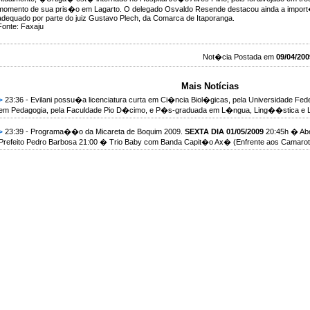
momento de sua pris�o em Lagarto. O delegado Osvaldo Resende destacou ainda a impo
adequado por parte do juiz Gustavo Plech, da Comarca de Itaporanga.
Fonte: Faxaju
Not�cia Postada em
09/04/200
Mais Notícias
23:36 - Evilani possu�a licenciatura curta em Ci�ncia Biol�gicas, pela Universidade Feder
>
em Pedagogia, pela Faculdade Pio D�cimo, e P�s-graduada em L�ngua, Ling��stica e Lit
23:39 - Programa��o da Micareta de Boquim 2009.
SEXTA DIA 01/05/2009
20:45h � Abe
>
Prefeito Pedro Barbosa 21:00 � Trio Baby com Banda Capit�o Ax� (Enfrente aos Camarote