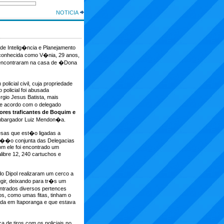
NOTICIA
 de Intelig�ncia e Planejamento
is conhecida como V�nia, 29 anos,
is encontraram na casa de �Dona
icial civil, cuja propriedade
 policial foi abusada
rgio Jesus Batista, mais
De acordo com o delegado
res traficantes de Boquim e
embargador Luiz Mendon�a.
sas que est�o ligadas a
ra��o conjunta das Delegacias
om ele foi encontrado um
libre 12, 240 cartuchos e
o Dipol realizaram um cerco a
ugir, deixando para tr�s um
ntrados diversos pertences
tos, como umas fitas, tinham o
da em Itaporanga e que estava
a de tiros com os policiais no