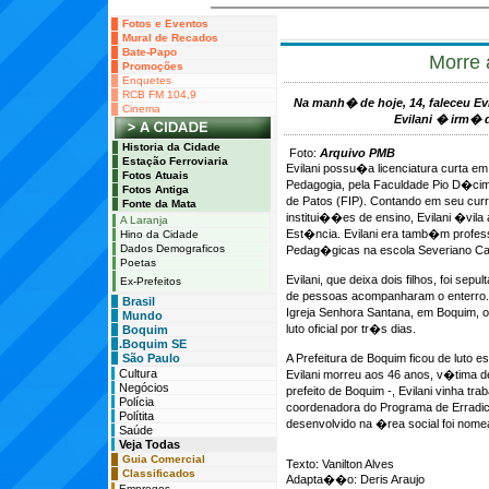
Fotos e Eventos
Mural de Recados
Bate-Papo
Morre 
Promoções
Enquetes
RCB FM 104,9
Na manh� de hoje, 14, faleceu Ev
Cinema
Evilani � irm� 
Historia da Cidade
Foto:
Arquivo PMB
Estação Ferroviaria
Evilani possu�a licenciatura curta em
Fotos Atuais
Pedagogia, pela Faculdade Pio D�cim
Fotos Antiga
de Patos (FIP). Contando em seu cur
Fonte da Mata
institui��es de ensino, Evilani �vi
A Laranja
Est�ncia. Evilani era tamb�m profess
Hino da Cidade
Dados Demograficos
Pedag�gicas na escola Severiano Car
Poetas
Evilani, que deixa dois filhos, foi se
Ex-Prefeitos
de pessoas acompanharam o enterro.
Brasil
Igreja Senhora Santana, em Boquim, 
Mundo
luto oficial por tr�s dias.
Boquim
.Boquim SE
São Paulo
A Prefeitura de Boquim ficou de luto 
Cultura
Evilani morreu aos 46 anos, v�tima
Negócios
prefeito de Boquim -, Evilani vinha 
Polícia
coordenadora do Programa de Erradica
Polítita
desenvolvido na �rea social foi nome
Saúde
Veja Todas
Guia Comercial
Texto: Vanilton Alves
Classificados
Adapta��o: Deris Araujo
Empregos