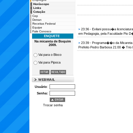
Horóscopo
Links
Cotação
Cep
Detran
Receitas Federal
Equipe
23:36 - Evilani possu�a licenciatur
>
Fale Conosco
em Pedagogia, pela Faculdade Pio D
ENQUETE
Na micareta de Boquim
23:39 - Programa��o da Micareta
>
2009.
Prefeito Pedro Barbosa 21:00 � Tri
Vai para o Bloco
Vai para Pipoca
Usuário
:
Senha:
Trocar senha