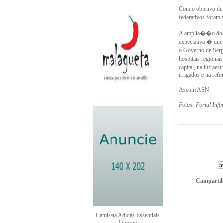
Com o objetivo de
federativos foram
A amplia��o dos in
expectativa � que
o Governo de Serg
hospitais regionai
capital, na infra
irrigados e na refo
Ascom ASN
Fotos: Portal Info
Campartilh
Camiseta Adidas Essentials
Lineage