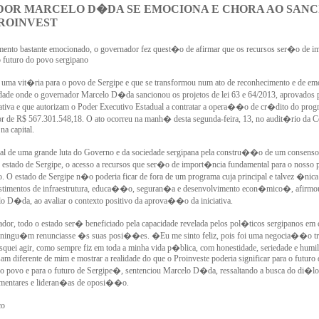
OR MARCELO D�DA SE EMOCIONA E CHORA AO SANC
PROINVEST
ento bastante emocionado, o governador fez quest�o de afirmar que os recursos ser�o de 
 futuro do povo sergipano
ma vit�ria para o povo de Sergipe e que se transformou num ato de reconhecimento e de 
idade onde o governador Marcelo D�da sancionou os projetos de lei 63 e 64/2013, aprovados 
ativa e que autorizam o Poder Executivo Estadual a contratar a opera��o de cr�dito do prog
or de R$ 567.301.548,18. O ato ocorreu na manh� desta segunda-feira, 13, no audit�rio da C
 na capital.
al de uma grande luta do Governo e da sociedade sergipana pela constru��o de um consenso
 o estado de Sergipe, o acesso a recursos que ser�o de import�ncia fundamental para o nosso p
o. O estado de Sergipe n�o poderia ficar de fora de um programa cuja principal e talvez �nica 
nvestimentos de infraestrutura, educa��o, seguran�a e desenvolvimento econ�mico�, afirmo
o D�da, ao avaliar o contexto positivo da aprova��o da iniciativa.
or, todo o estado ser� beneficiado pela capacidade revelada pelos pol�ticos sergipanos em 
 ningu�m renunciasse �s suas posi��es. �Eu me sinto feliz, pois foi uma negocia��o tra
quei agir, como sempre fiz em toda a minha vida p�blica, com honestidade, seriedade e humi
am diferente de mim e mostrar a realidade do que o Proinveste poderia significar para o futuro
so povo e para o futuro de Sergipe�, sentenciou Marcelo D�da, ressaltando a busca do di�l
amentares e lideran�as de oposi��o.
co