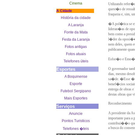
Cinema
Utilizando refer�
quest�o de ressal
A Cidade
fraqueza e, sim, u
História da cidade
�A pol�tica se ex
A Laranja
lideran�as de opo
Fonte da Mata
bem como a presid
l�der da oposi��
Festa da Laranja
nem deles, quem e
Fotos antigas
publicamente qua
Fotos atuais
Esfor�o e Emo
Telefones úteis
Esportes
O governador tam
dias, mesmo desob
A Boquinense
sa�de. �Esse � u
Esporte
benef�cios sociais
entrega de obras 
Futebol Sergipano
destas obras que 
Mais Esportes
Reconhecimento
Serviços
A presidente da As
Anuncie
importante para a
Pontos Turisticos
contribui��o que 
a busca do consens
Telefones �teis