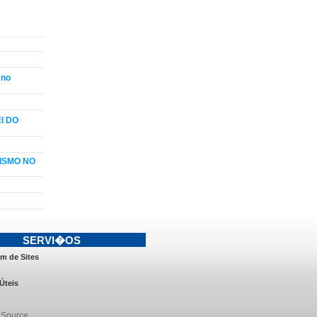
 no
I DO
ISMO NO
SERVI�OS
m de Sites
Úteis
 Source