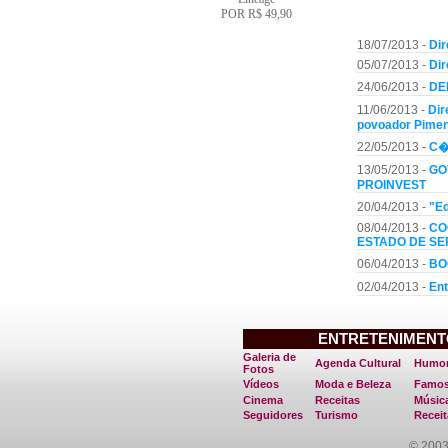
POR R$ 49,90
OUTRAS NOT
18/07/2013 -
Dir
05/07/2013 -
Dir
24/06/2013 -
DE
11/06/2013 -
Dir
povoador Pimen
22/05/2013 -
C�m
13/05/2013 -
GO
PROINVEST
20/04/2013 -
"Ed
08/04/2013 -
CO
ESTADO DE SE
06/04/2013 -
BO
02/04/2013 -
Ent
ENTRETENIMENT
Galeria de
Agenda Cultural
Humo
Fotos
Vídeos
Moda e Beleza
Famos
Cinema
Receitas
Músic
Seguidores
Turismo
Receit
© 2003