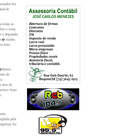
ernador fez
nal de
a todas as
bre o tema,
e o deputado
 s� minha
a feito
�ltimos
nto de
ra
s atos de
risos fruto
o.
ento
mplada pela
quistas foi