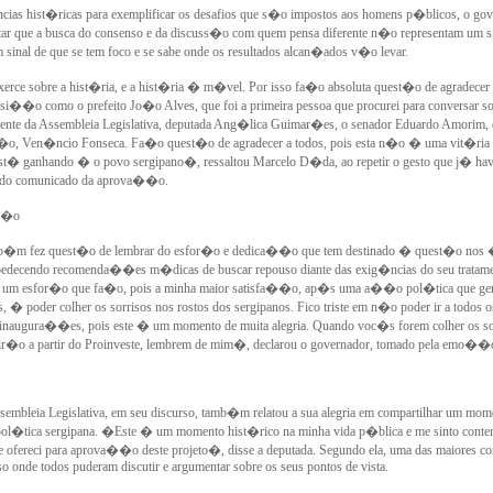
ncias hist�ricas para exemplificar os desafios que s�o impostos aos homens p�blicos, o gov
tar que a busca do consenso e da discuss�o com quem pensa diferente n�o representam um si
m sinal de que se tem foco e se sabe onde os resultados alcan�ados v�o levar.
erce sobre a hist�ria, e a hist�ria � m�vel. Por isso fa�o absoluta quest�o de agradecer 
si��o como o prefeito Jo�o Alves, que foi a primeira pessoa que procurei para conversar so
ente da Assembleia Legislativa, deputada Ang�lica Guimar�es, o senador Eduardo Amorim, 
o, Ven�ncio Fonseca. Fa�o quest�o de agradecer a todos, pois esta n�o � uma vit�ria
st� ganhando � o povo sergipano�, ressaltou Marcelo D�da, ao repetir o gesto que j� havi
ndo comunicado da aprova��o.
��o
b�m fez quest�o de lembrar do esfor�o e dedica��o que tem destinado � quest�o nos 
edecendo recomenda��es m�dicas de buscar repouso diante das exig�ncias do seu tratame
m esfor�o que fa�o, pois a minha maior satisfa��o, ap�s uma a��o pol�tica que ge
, � poder colher os sorrisos nos rostos dos sergipanos. Fico triste em n�o poder ir a todos o
e inaugura��es, pois este � um momento de muita alegria. Quando voc�s forem colher os sor
vir�o a partir do Proinveste, lembrem de mim�, declarou o governador, tomado pela emo��
sembleia Legislativa, em seu discurso, tamb�m relatou a sua alegria em compartilhar um mom
 pol�tica sergipana. �Este � um momento hist�rico na minha vida p�blica e me sinto conte
ofereci para aprova��o deste projeto�, disse a deputada. Segundo ela, uma das maiores con
o onde todos puderam discutir e argumentar sobre os seus pontos de vista.