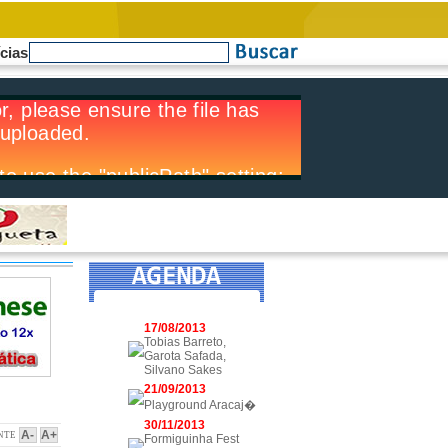
ícias
17/08/2013
Tobias Barreto,
Garota Safada,
Silvano Sakes
21/09/2013
Playground Aracaj�
30/11/2013
A-
A+
NTE
Formiguinha Fest