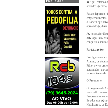
Publiciade
�Aqui, estamos de
sentados � mesa, 
Para o deputado l
empreendimentos. 
o Poder Legislati
aprovado�, disse 
J� o senador Edu
di�logo. �O di�lo
conquista e muito 
Participa��o
Prestigiaram o ato
Aquino; os deputa
Filho, o vice-pref
autoridades, parla
representantes de 
O Proinveste
O Programa de Apoi
Rousseff com o ob
Programa foi conc
Estados que t�m d
Habilitam-se os E