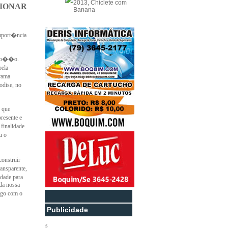
2013, Chiclete com
IONAR
Banana
import�ncia
emo��o.
pela
rama
odise, no
 que
resente e
finalidade
u o
construir
nsparente,
ldade para
 da nossa
ogo com o
Publicidade
s