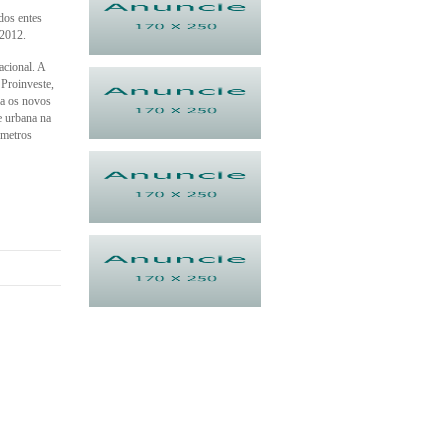
dos entes
2012.
acional. A
Proinveste,
a os novos
e urbana na
�metros