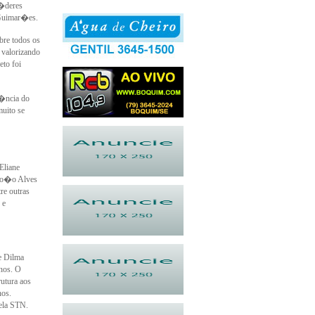
l�deres
 Guimar�es.
re todos os
valorizando
to foi
�ncia do
uito se
Eliane
 Jo�o Alves
re outras
 e
e Dilma
nos. O
utura aos
nos.
ela STN.