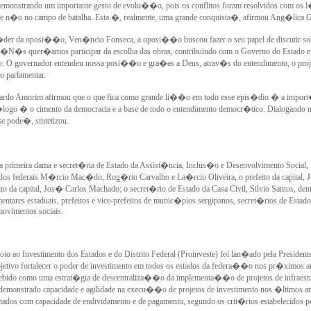
monstrando um importante gesto de evolu��o, pois os conflitos foram resolvidos com os 
e n�o no campo de batalha. Esta �, realmente, uma grande conquista�, afirmou Ang�lica
�der da oposi��o, Ven�ncio Fonseca, a oposi��o buscou fazer o seu papel de discutir sob
�N�s quer�amos participar da escolha das obras, contribuindo com o Governo do Estado e 
vo. O governador entendeu nossa posi��o e gra�as a Deus, atrav�s do entendimento, o proje
o parlamentar.
ardo Amorim afirmou que o que fica como grande li��o em todo esse epis�dio � a import
go � o cimento da democracia e a base de todo o entendimento democr�tico. Dialogando m
se pode�, sintetizou.
 a primeira dama e secret�ria de Estado da Assist�ncia, Inclus�o e Desenvolvimento Social, 
dos federais M�rcio Mac�do, Rog�rio Carvalho e La�rcio Oliveira, o prefeito da capital,
eito da capital, Jos� Carlos Machado; o secret�rio de Estado da Casa Civil, Silvio Santos, dent
mentares estaduais, prefeitos e vice-prefeitos de munic�pios sergipanos, secret�rios de Estado
movimentos sociais.
o ao Investimento dos Estados e do Distrito Federal (Proinveste) foi lan�ado pela President
jetivo fortalecer o poder de investimento em todos os estados da federa��o nos pr�ximos a
ebido como uma estrat�gia de descentraliza��o da implementa��o de projetos de infraestr
emonstrado capacidade e agilidade na execu��o de projetos de investimento nos �ltimos a
stados com capacidade de endividamento e de pagamento, segundo os crit�rios estabelecidos p