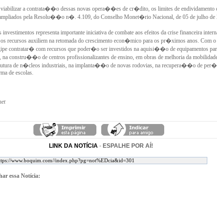
 viabilizar a contrata��o dessas novas opera��es de cr�dito, os limites de endividamento 
 ampliados pela Resolu��o n�. 4.109, do Conselho Monet�rio Nacional, de 05 de julho de 
vestimentos representa importante iniciativa de combate aos efeitos da crise financeira intern
 os recursos auxiliem na retomada do crescimento econ�mico para os pr�ximos anos. Com o 
ipe contratar� com recursos que poder�o ser investidos na aquisi��o de equipamentos par
s, na constru��o de centros profissionalizantes de ensino, em obras de melhoria da mobilidad
estrutura de n�cleos industriais, na implanta��o de novas rodovias, na recupera��o de per
rma de escolas.
net
LINK DA NOTÍCIA
-
ESPALHE POR AÍ!
ar essa Notícia: