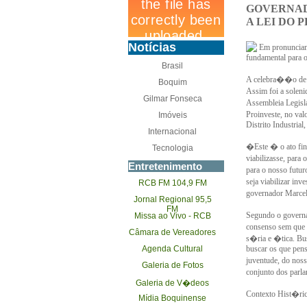
GOVERNAD
A LEI DO 
Notícias
Em pronunciam
fundamental para o
Brasil
A celebra��o de u
Boquim
Assim foi a solen
Gilmar Fonseca
Assembleia Legisl
Proinveste, no val
Imóveis
Distrito Industrial,
Internacional
�Este � o ato fin
Tecnologia
viabilizasse, para
Entretenimento
para o nosso futur
seja viabilizar i
RCB FM 104,9 FM
governador Marcel
Jornal Regional 95,5
FM
Segundo o governad
Missa ao Vivo - RCB
consenso sem que
Câmara de Vereadores
s�ria e �tica. Bus
Agenda Cultural
buscar os que pens
juventude, do nos
Galeria de Fotos
conjunto dos parl
Galeria de V�deos
Contexto Hist�ri
Mídia Boquinense