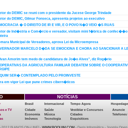
�CIAS
etor do DEMIC se reuni com o presidente da Jucese George Trindade
etor do DEMIC, Gilmar Fonseca, apresenta projetos ao executivo
MOCRACIA � O DIREITO DE IR E VIR, E O POVO N�O VEIO �S RUAS
etor de Ind�stria e Com�rcio e vereador, visitam mini f�brica de confec��o
teira
ara Municipal de Vereadores, aprova Lei da Microempresa
VERNADOR MARCELO D�DA SE EMOCIONA E CHORA AO SANCIONAR A LE
van Amorim tem medo de candidatura de Jo�o Alves", diz Rog�rio
OPERATIVAS DA AGRICULTURA FAMILIAR DEBATEM SOBRE O COOPERATIV
RGIPE
QUIM SER� CONTEMPLADO PELO PROINVESTE
ra em vigor Lei que pune crimes cibern�ticos
O
NOTÍCIAS
r
Brasil
Internacional
Tempo Agora
Hospedage
os e TV
Cidade
Saúde
Vestiblar e Concursos
Anuncie
a
Economia
Música
Cidades
Telefones 
as
Imóveos
Tecnologia
Esquisitices
-2012 [9 ANOS ON-LINE] -
WWW.BOQUIM.COM
- Deris Informática - Joomla Open