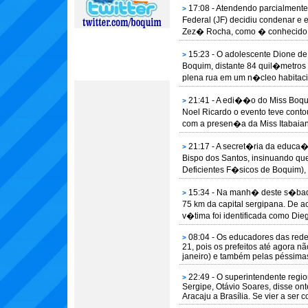
17:08 - Atendendo parcialment
>
Federal (JF) decidiu condenar e 
Zez� Rocha, como � conhecido, 
15:23 - O adolescente Dione de
>
Boquim, distante 84 quil�metros
plena rua em um n�cleo habitacio
21:41 - A edi��o do Miss Boq
>
Noel Ricardo o evento teve conto
com a presen�a da Miss Itabaian
21:17 - A secret�ria da educa
>
Bispo dos Santos, insinuando qu
Deficientes F�sicos de Boquim), 
15:34 - Na manh� deste s�bado
>
75 km da capital sergipana. De 
v�tima foi identificada como Dieg
08:04 - Os educadores das rede
>
21, pois os prefeitos até agora 
janeiro) e também pelas péssimas
22:49 - O superintendente regio
>
Sergipe, Otávio Soares, disse ont
Aracaju a Brasília. Se vier a ser co