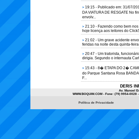
19:15 - Publicado em: 31/
>
DA VIATURA DE RESGATE No final 
envolv...
21:10 - Fazendo como bem nos e
>
hoje licença aos leitores do Click
21:02 - Um grave acidente env
>
feridas na noite desta quinta-fei
20:47 - Um tratorista, funcionár
>
dirigia. Segundo o internauta Car
15:43 - 8� ETAPA DO 2� CAM
>
do Parque Santana Rosa BANDAS -
F...
DERIS IN
Av. Manoel E
WWW.BOQUIM.COM - Fone: (79) 9954-0028 
Política de Privacidade