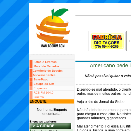
:
Fotos e Eventos
Americano pede i
Mural de Recados
Comércio de Boquim
Aniversariantes
Não é possível quitar o val
Bate-Papo
Equipe do Site
Enquetes
Dizendo-se mal atendido, o clien
RCB FM 104,9
outro, mas de muitos outros mundo
Cinema
ENQUETE
Veja o site do Jornal da Globo
Nenhuma
Enquete
Não há dinheiro no mundo para a i
encontrada!
para chegar a essa cifra. No sis
grandes números, gigantescos.
Enquetes ateriores
Mal atendimento. Foi essa a justif
Unidos à Justiça, a uma corte em