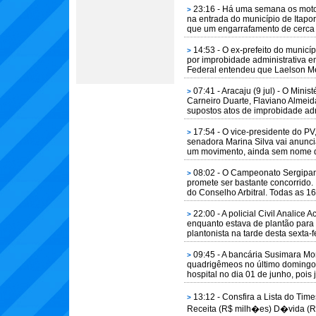
23:16 - Há uma semana os motor
>
na entrada do município de Itapor
que um engarrafamento de cerca 
14:53 - O ex-prefeito do municí
>
por improbidade administrativa e
Federal entendeu que Laelson Me
07:41 - Aracaju (9 jul) - O Mini
>
Carneiro Duarte, Flaviano Almeida
supostos atos de improbidade admi
17:54 - O vice-presidente do PV,
>
senadora Marina Silva vai anuncia
um movimento, ainda sem nome d
08:02 - O Campeonato Sergipano
>
promete ser bastante concorrido.
do Conselho Arbitral. Todas as 16
22:00 - A policial Civil Analice
>
enquanto estava de plantão para t
plantonista na tarde desta sexta-fei
09:45 - A bancária Susimara Mo
>
quadrigêmeos no último domingo 
hospital no dia 01 de junho, pois j
13:12 - Consfira a Lista do Tim
>
Receita (R$ milh�es) D�vida (R$