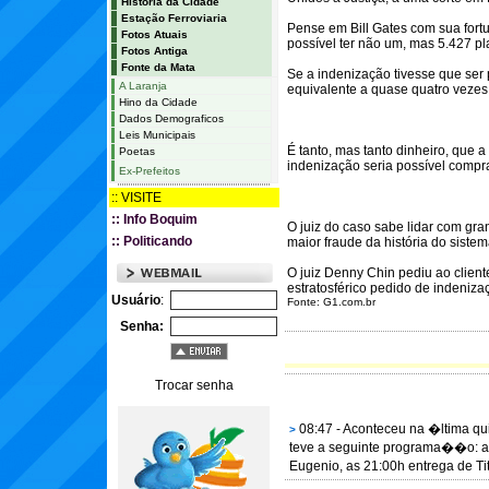
Historia da Cidade
Estação Ferroviaria
Pense em Bill Gates com sua fort
Fotos Atuais
possível ter não um, mas 5.427 pla
Fotos Antiga
Fonte da Mata
Se a indenização tivesse que ser 
A Laranja
equivalente a quase quatro vezes
Hino da Cidade
Dados Demograficos
Leis Municipais
É tanto, mas tanto dinheiro, que a
Poetas
indenização seria possível comprar
Ex-Prefeitos
:: VISITE
:: Info Boquim
O juiz do caso sabe lidar com gr
:: Politicando
maior fraude da história do siste
O juiz Denny Chin pediu ao clien
estratosférico pedido de indenizaç
Usuário
:
Fonte: G1.com.br
Senha:
Trocar senha
08:47 - Aconteceu na �ltima qu
>
teve a seguinte programa��o: 
Eugenio, as 21:00h entrega de T