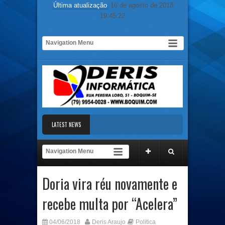
Última atualização
16 de agosto de 2018
19:45:22
LATEST NEWS
quido e chocolate achados pela polícia podem ter provocado morte de mãe e filha
 supostas irregularidades em aplicação de recursos federais para o transporte d
Doria vira réu novamente e
ICA EM MERCADOS / POLITICA 15 AGO, 2018 14H03
Briga em bar termina c
recebe multa por “Acelera”
quido e chocolate achados pela polícia podem ter provocado morte de mãe e filha
04/06/2018
Deris Araujo
Politica