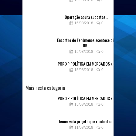
16/08/2018
0
Operação apura supostas...
16/08/2018
0
Encontro de Fenômenos acontece dia
09...
15/08/2018
0
POR XP POLÍTICA EM MERCADOS /...
15/08/2018
0
Mais nesta categoria
POR XP POLÍTICA EM MERCADOS /...
15/08/2018
0
Temer veta projeto que readmitia...
11/08/2018
0