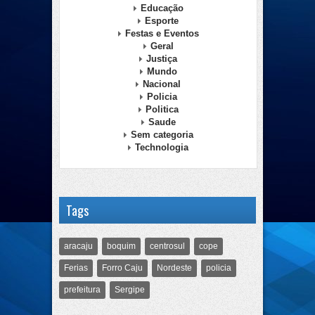
Educação
Esporte
Festas e Eventos
Geral
Justiça
Mundo
Nacional
Policia
Politica
Saude
Sem categoria
Technologia
Tags
aracaju
boquim
centrosul
cope
Ferias
Forro Caju
Nordeste
policia
prefeitura
Sergipe