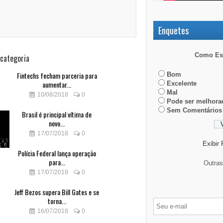
Enquetes
Como Est
 categoria
Fintechs fecham parceria para
Bom
aumentar...
Excelente
Mal
10/08/2018
0
Pode ser melhora
Sem Comentários
Brasil é principal vítima de
novo...
17/07/2018
0
Exibir
Polícia Federal lança operação
para...
Outra
17/07/2018
0
Jeff Bezos supera Bill Gates e se
torna...
16/07/2018
0