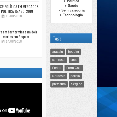
Politica
XP POLÍTICA EM MERCADOS
Saude
/ POLITICA 15 AGO, 2018
Sem categoria
Technologia
15/08/2018
ga em bar termina com dois
mortos em Boquim
Tags
14/08/2018
aracaju
boquim
centrosul
cope
Ferias
Forro Caju
Nordeste
policia
prefeitura
Sergipe