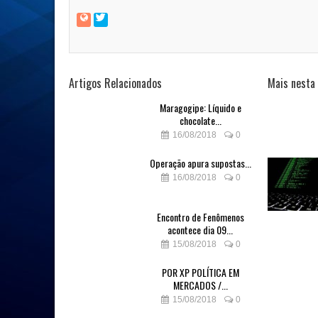
Artigos Relacionados
Mais nesta
Maragogipe: Líquido e
chocolate...
16/08/2018
0
Operação apura supostas...
16/08/2018
0
Encontro de Fenômenos
acontece dia 09...
15/08/2018
0
POR XP POLÍTICA EM
MERCADOS /...
15/08/2018
0