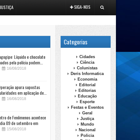
SIGA-NOS
JUSTIÇA
Categorias
gogipe: Líquido e chocolate
Cidades
ados pela polícia podem...
Ciência
Colunistas
16/08/2018
Deris Informatica
Economia
Editorial
peração apura supostas
Editorias
ularidades em aplicação de...
Educação
16/08/2018
Esporte
Festas e Eventos
Geral
ntro de Fenômenos acontece
Justiça
dia 09 de setembro em
Mundo
15/08/2018
Nacional
Policia