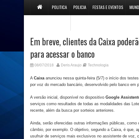
POLITICA
POLICIA
FESTAS E EVENTOS
MUN
PREFEITURA BOQUIM
Em breve, clientes da Caixa poderã
para acessar o banco
08/07/2018
Deris Araujo
Technologia
A
Caixa
anunciou nessa quinta-feira (5/7) o início dos teste
por voz do mercado bancário, desenvolvido pelo banco em 
A versão inicial, disponível no dispositivo
Google Assistent
serviços como resultados de todas as modalidades das Lote
recente, além da busca por sorteios anteriores.
Ainda, serão oferecidas outras informações públicas, como
câmbio, por exemplo. O objetivo, segundo a Caixa, é que, a
usufruir de serviços mais exclusivos no assistente de voz,