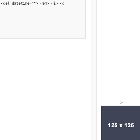
 <del datetime=""> <em> <i> <q
">