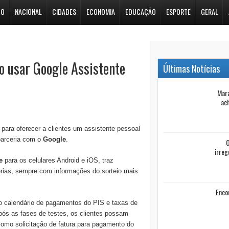
DO
NACIONAL
CIDADES
ECONOMIA
EDUCAÇÃO
ESPORTE
GERAL
o usar Google Assistente
Últimas Notícias
Mara
ach
s para oferecer a clientes um assistente pessoal
parceria com o
Google
.
O
irreg
e
para os celulares Android e iOS, traz
rias, sempre com informações do sorteio mais
Enco
 o calendário de pagamentos do PIS e taxas de
pós as fases de testes, os clientes possam
 como solicitação de fatura para pagamento do