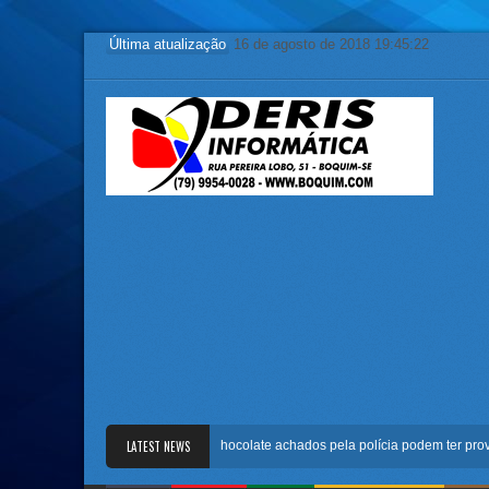
Última atualização
16 de agosto de 2018 19:45:22
Maragogipe: Líquido e chocolate achados pela polícia podem ter provocado
LATEST NEWS