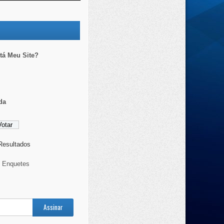
á Meu Site?
da
 Resultados
s Enquetes